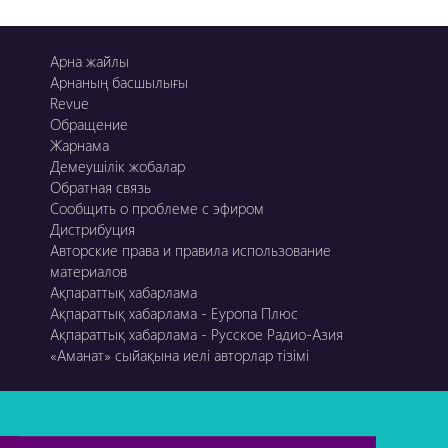
Арна жайлы
Арнаның басшылығы
Revue
Обращение
Жарнама
Демеушілік жобалар
Обратная связь
Сообщить о проблеме с эфиром
Дистрибуция
Авторские права и правила использование
материалов
Ақпараттық хабарлама
Ақпараттық хабарлама - Еуропа Плюс
Ақпараттық хабарлама - Русское Радио-Азия
«Аманат» сыйақына иелі авторлар тізімі