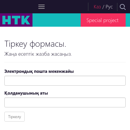
Каз
/
Рус
Special project
Тіркеу формасы.
Жаңа есептік жазба жасаңыз.
Электрондық пошта мекенжайы
Қолданушының аты