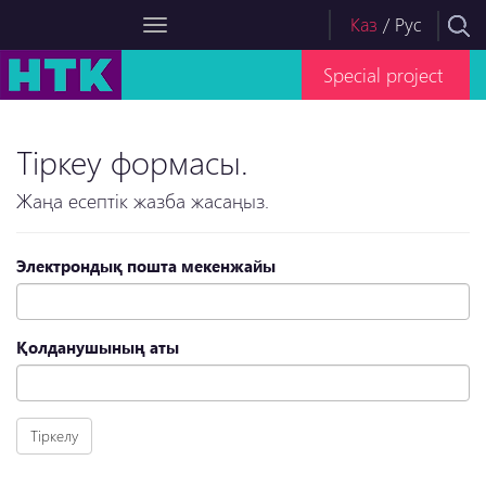
Каз
/
Рус
Special project
Тіркеу формасы.
Жаңа есептік жазба жасаңыз.
Электрондық пошта мекенжайы
Қолданушының аты