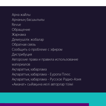
Арна жайлы
Арнаның басшылығы
Revue
Обращение
Жарнама
Демеушілік жобалар
Обратная связь
Сообщить о проблеме с эфиром
Дистрибуция
Авторские права и правила использование
материалов
Ақпараттық хабарлама
Ақпараттық хабарлама - Еуропа Плюс
Ақпараттық хабарлама - Русское Радио-Азия
«Аманат» сыйақына иелі авторлар тізімі