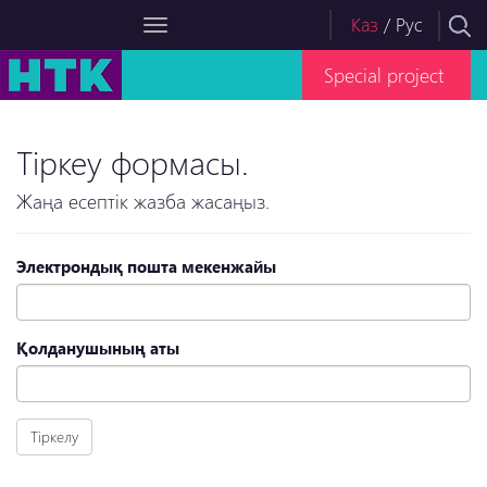
Каз
/
Рус
Special project
Тіркеу формасы.
Жаңа есептік жазба жасаңыз.
Электрондық пошта мекенжайы
Қолданушының аты