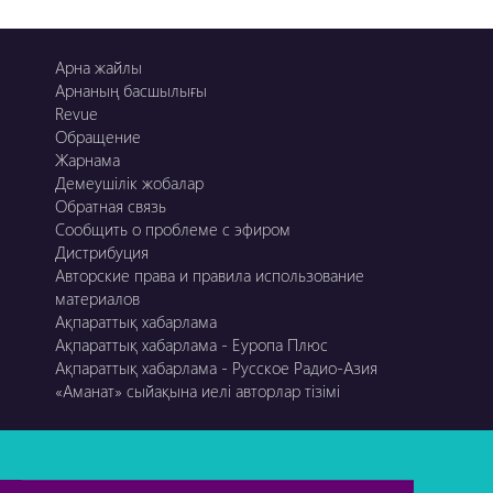
Арна жайлы
Арнаның басшылығы
Revue
Обращение
Жарнама
Демеушілік жобалар
Обратная связь
Сообщить о проблеме с эфиром
Дистрибуция
Авторские права и правила использование
материалов
Ақпараттық хабарлама
Ақпараттық хабарлама - Еуропа Плюс
Ақпараттық хабарлама - Русское Радио-Азия
«Аманат» сыйақына иелі авторлар тізімі