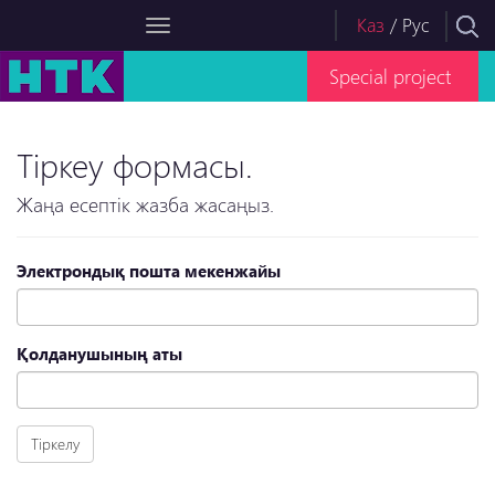
Каз
/
Рус
Special project
Тіркеу формасы.
Жаңа есептік жазба жасаңыз.
Электрондық пошта мекенжайы
Қолданушының аты