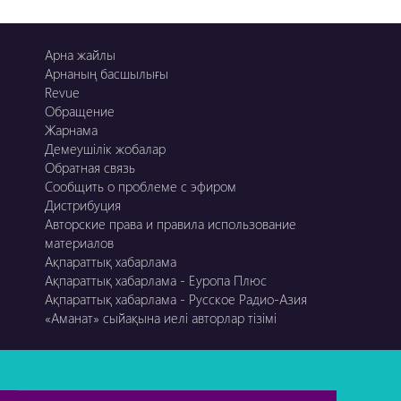
Арна жайлы
Арнаның басшылығы
Revue
Обращение
Жарнама
Демеушілік жобалар
Обратная связь
Сообщить о проблеме с эфиром
Дистрибуция
Авторские права и правила использование
материалов
Ақпараттық хабарлама
Ақпараттық хабарлама - Еуропа Плюс
Ақпараттық хабарлама - Русское Радио-Азия
«Аманат» сыйақына иелі авторлар тізімі