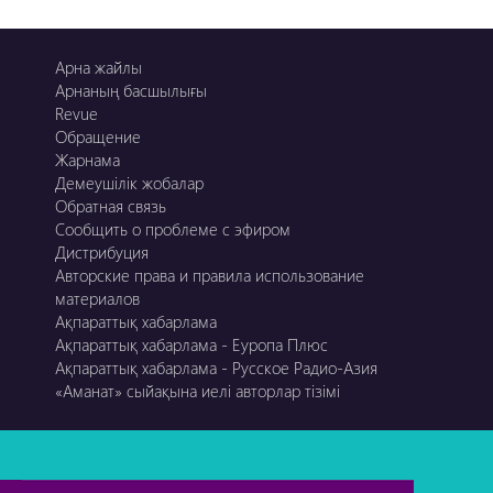
Арна жайлы
Арнаның басшылығы
Revue
Обращение
Жарнама
Демеушілік жобалар
Обратная связь
Сообщить о проблеме с эфиром
Дистрибуция
Авторские права и правила использование
материалов
Ақпараттық хабарлама
Ақпараттық хабарлама - Еуропа Плюс
Ақпараттық хабарлама - Русское Радио-Азия
«Аманат» сыйақына иелі авторлар тізімі