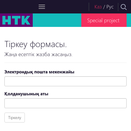
Каз
/
Рус
Special project
Тіркеу формасы.
Жаңа есептік жазба жасаңыз.
Электрондық пошта мекенжайы
Қолданушының аты