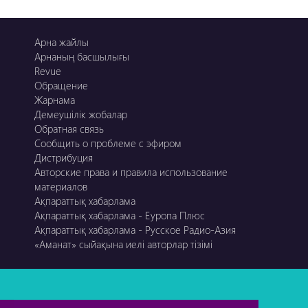
Арна жайлы
Арнаның басшылығы
Revue
Обращение
Жарнама
Демеушілік жобалар
Обратная связь
Сообщить о проблеме с эфиром
Дистрибуция
Авторские права и правила использование
материалов
Ақпараттық хабарлама
Ақпараттық хабарлама - Еуропа Плюс
Ақпараттық хабарлама - Русское Радио-Азия
«Аманат» сыйақына иелі авторлар тізімі