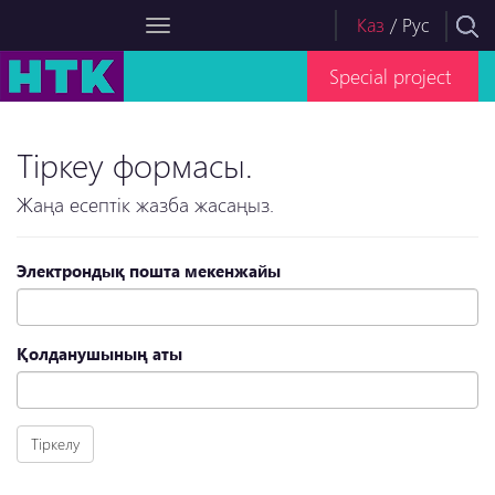
Каз
/
Рус
Special project
Тіркеу формасы.
Жаңа есептік жазба жасаңыз.
Электрондық пошта мекенжайы
Қолданушының аты