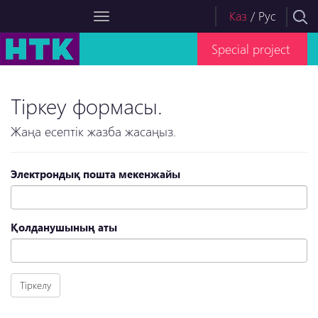
Каз
/
Рус
Special project
Тіркеу формасы.
Жаңа есептік жазба жасаңыз.
Электрондық пошта мекенжайы
Қолданушының аты