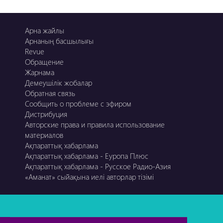
Арна жайлы
Арнаның басшылығы
Revue
Обращение
Жарнама
Демеушілік жобалар
Обратная связь
Сообщить о проблеме с эфиром
Дистрибуция
Авторские права и правила использование
материалов
Ақпараттық хабарлама
Ақпараттық хабарлама - Еуропа Плюс
Ақпараттық хабарлама - Русское Радио-Азия
«Аманат» сыйақына иелі авторлар тізімі