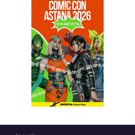
REVUE WEEKLY
OZMZ ғой
Пәтерник
OZGE
Қызық LIVE
Dostyq 99
Ұ-Night show
Сезім Бағы