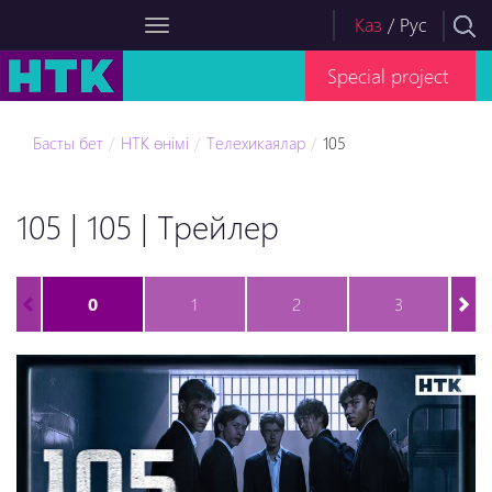
Каз
/
Рус
Special project
Басты бет
НТК өнімі
Телехикаялар
105
105 | 105 | Трейлер
0
1
2
3