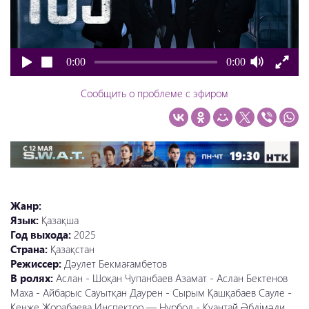
0:00
0:00
Сообщить о проблеме с эфиром
Жанр:
Язык:
Қазақша
Год выхода:
2025
Страна:
Қазақстан
Режиссер:
Дәулет Бекмағамбетов
В ролях:
Аслан - Шоқан Чупанбаев Азамат - Аслан Бектенов
Маха - Айбарыс Сауытқан Даурен - Сырым Қашқабаев Сауле -
Кенже Жорабаева Инспектор — Нурбол - Қуантай Әбдімәди