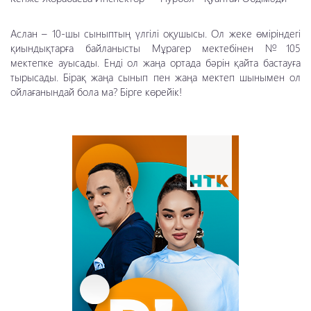
Аслан – 10-шы сыныптың үлгілі оқушысы. Ол жеке өміріндегі
қиындықтарға байланысты Мұрагер мектебінен №105
мектепке ауысады. Енді ол жаңа ортада бәрін қайта бастауға
тырысады. Бірақ жаңа сынып пен жаңа мектеп шынымен ол
ойлағанындай бола ма? Бірге көрейік!