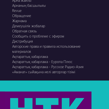
Арна жайлы
Арнаның басшылығы
Revue
Обращение
Жарнама
Демеушілік жобалар
Обратная связь
Сообщить о проблеме с эфиром
Дистрибуция
Авторские права и правила использование
материалов
Ақпараттық хабарлама
Ақпараттық хабарлама - Еуропа Плюс
Ақпараттық хабарлама - Русское Радио-Азия
«Аманат» сыйақына иелі авторлар тізімі