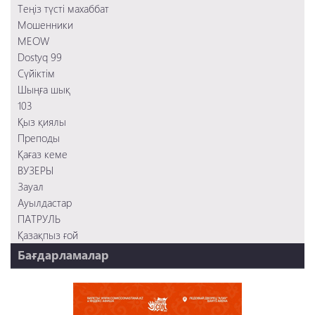
Сүйіктім
Теңіз түсті махаббат
Мошенники
Мошенники
MEOW
Dostyq 99
Сүйіктім
Шыңға шық
103
Қыз қиялы
Преподы
Қағаз кеме
ВУЗЕРЫ
Зауал
Ауылдастар
ПАТРУЛЬ
Қазақпыз ғой
Бағдарламалар
НТК 20 жыл!
REVUE ONLINE
TABOO