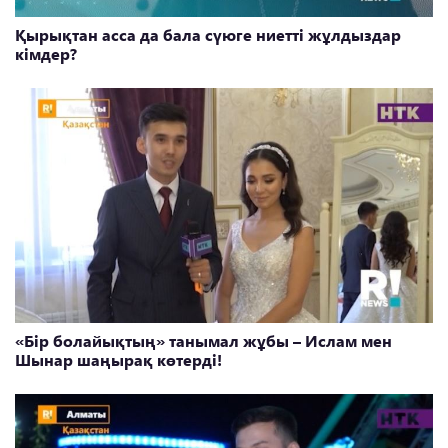
Қырықтан асса да бала сүюге ниетті жұлдыздар
кімдер?
«Бір болайықтың» танымал жұбы – Ислам мен
Шынар шаңырақ көтерді!