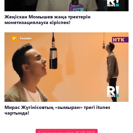
Жеңісхан Момышев жаңа тректерін
монетизациялауға кіріспек!
Мирас Жүгінісовтың «зымыран» трегі itunes
чартында!