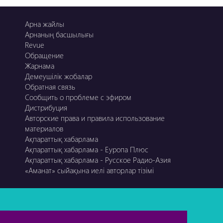
Арна жайлы
Арнаның басшылығы
Revue
Обращение
Жарнама
Демеушілік жобалар
Обратная связь
Сообщить о проблеме с эфиром
Дистрибуция
Авторские права и правила использование
материалов
Ақпараттық хабарлама
Ақпараттық хабарлама - Еуропа Плюс
Ақпараттық хабарлама - Русское Радио-Азия
«Аманат» сыйақына иелі авторлар тізімі