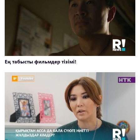
Ең табысты фильмдер тізімі!