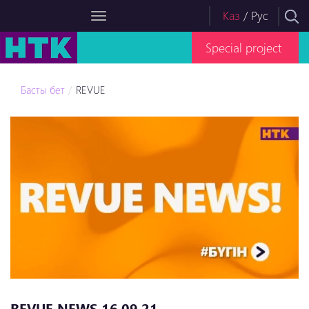
Каз
/
Рус
Special project
Басты бет
REVUE
REVUE NEWS 16.09.21