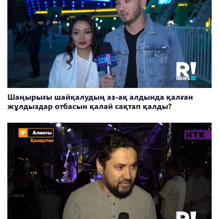
Шаңырығы шайқалудың аз-ақ алдында қалған
жұлдыздар отбасын қалай сақтап қалды?