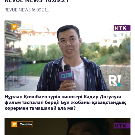
REVUE NEWS 16.09.21...
Нұрлан Қоянбаев түрік киногері Кадир Догулуға
фильм таспалап берді! Бұл жобаны қазақстандық
көрермен тамашалай ала ма?