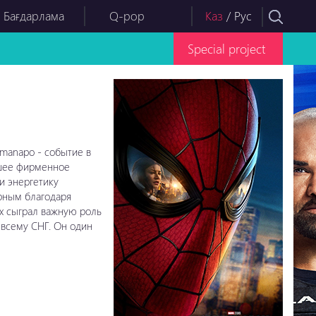
 Бағдарлама
Q-pop
Каз
/
Рус
Special project
manapo - событие в
вшее фирменное
и энергетику
рным благодаря
х сыграл важную роль
 всему СНГ. Он один