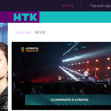
REVUE
Тікелей эф
Басты бет
REVUE