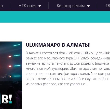
ир
НТК өнімі
Кинокөрсетілім
ТВ
ULUKMANAPO В АЛМАТЫ!
В Алматы состоялся большой сольный концерт Uluk
рамках его масштабного тура СНГ 2025, объедини
звучание артиста, тексты с душой родного Бишкека 
многотысячной аудитории. Ulukmanapo стал популя
сочетанию нескольких факторов, каждый из которы
в его стремительном росте и любви слушателей по
из первых рэперов, кто так уверенно...