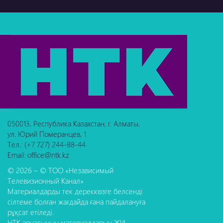
050013, Республика Казахстан, г. Алматы,
ул. Юрий Померанцев, 1
Тел.: (+7 727) 244-88-44
Email: office@ntk.kz
© 2026 – © ТОО «Независимый
Телевизионный Канал»
Материалдарды тек дереккөзге белсенді
сілтеме болған жағдайда ғана пайдалануға
рұқсат етіледі.
НТК арнасының материалдарын ЖИ