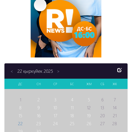
22 қыркүйек 2025
<
>
ДС
СН
СР
БС
ЖМ
СБ
ЖК
1
2
3
4
5
6
7
8
9
10
11
12
13
14
15
16
17
18
19
20
21
22
23
24
25
26
27
28
29
30