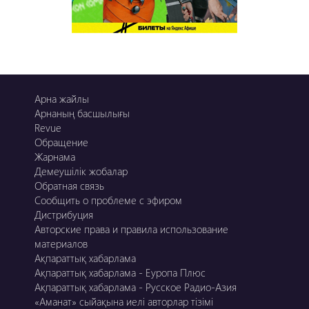
Арна жайлы
Арнаның басшылығы
Revue
Обращение
Жарнама
Демеушілік жобалар
Обратная связь
Сообщить о проблеме с эфиром
Дистрибуция
Авторские права и правила использование
материалов
Ақпараттық хабарлама
Ақпараттық хабарлама - Еуропа Плюс
Ақпараттық хабарлама - Русское Радио-Азия
«Аманат» сыйақына иелі авторлар тізімі