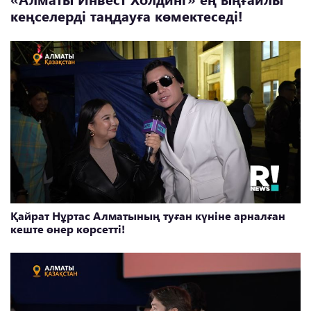
кеңселерді таңдауға көмектеседі!
Қайрат Нұртас Алматының туған күніне арналған
кеште өнер көрсетті!