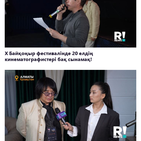
X Байқоңыр фестивалінде 20 елдің
кинематографистері бақ сынамақ!