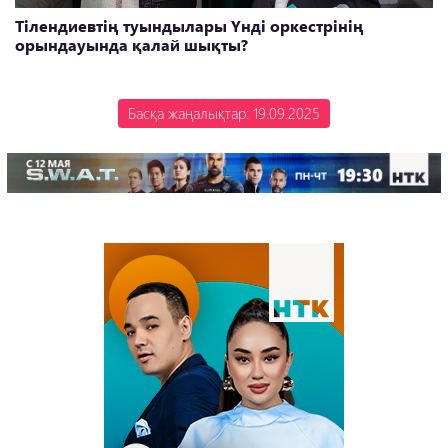
Тілендиевтің туындылары Үнді оркестрінің
орындауында қалай шықты?
Басқа жаңалықтар: 19.09.2025