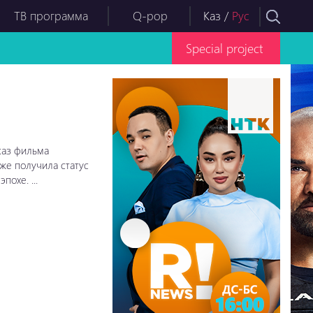
ТВ программа
Q-pop
Каз
/
Рус
Special project
каз фильма
уже получила статус
охе. ...