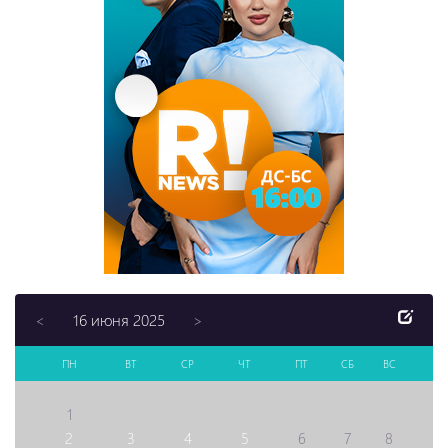
16 июня 2025
<
>
ПН
ВТ
СР
ЧТ
ПТ
СБ
ВС
1
2
3
4
5
6
7
8