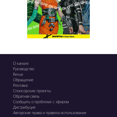
О канале
Руководство
Revue
Обращение
Реклама
Спонсорские проекты
Обратная связь
Сообщить о проблеме с эфиром
Дистрибуция
Авторские права и правила использование