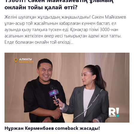
онлайн тойы қалай өтті?
Желіні шулатқан жұлдыздың жаңашылдығы! Сәкен Майғазиев
ұлан-асыр той жасайтынын хабарлаған күннен бастап, ел
аузында қызу талқыға түскен еді. Қонақтар тізімі 3000-нан
асатынын жеткізген өнер иесі тығырықтан әдемі жол тапты.
Елде болмаған онлайн той өткізді...
Нұржан Керменбаев comeback жасады!