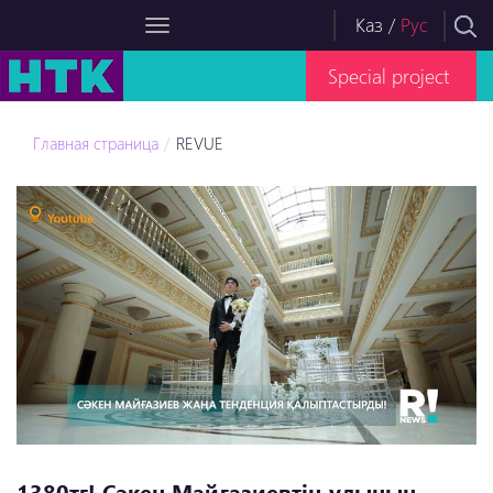
Каз
/
Рус
Special project
Главная страница
REVUE
1380тг! Сәкен Майғазиевтің ұлының