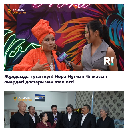
Жұлдызды туған күн! Нора Нұғман 45 жасын
өнердегі достарымен атап өтті.