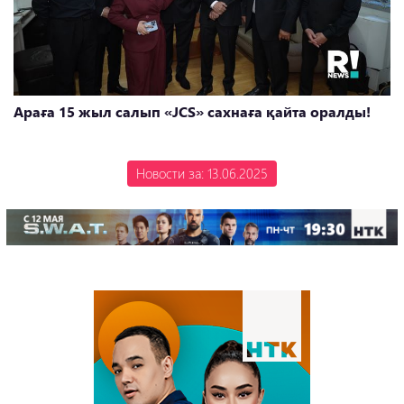
Араға 15 жыл салып «JCS» сахнаға қайта оралды!
Новости за: 13.06.2025