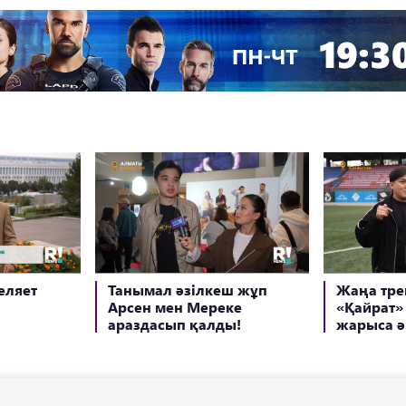
еляет
Танымал әзілкеш жұп
Жаңа тре
Арсен мен Мереке
«Қайрат»
араздасып қалды!
жарыса ә