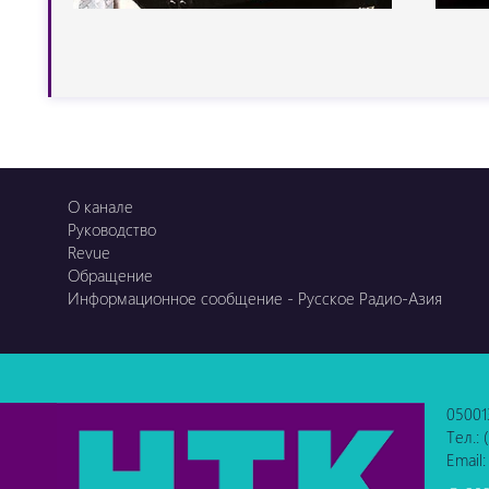
О канале
Руководство
Revue
Обращение
Информационное сообщение - Русское Радио-Азия
05001
Тел.:
Email: