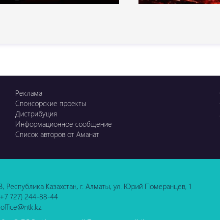
Реклама
Спонсорские проекты
Дистрибуция
Информационное сообщение
Список авторов от Аманат
3, Республика Казахстан, г. Алматы, ул. Юрий Померанцев, 1
 (+7 727) 244-88-44
 office@ntk.kz