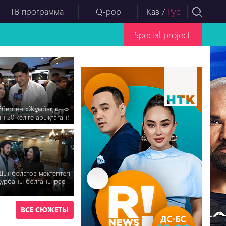
ТВ программа
Q-pop
Каз
/
Рус
Special project
йберген «Жұмбақ қыз»
н 20 келіге арықтаған!
Шынболатов мектептегі
 құрбаны болғаны рас
ВСЕ СЮЖЕТЫ