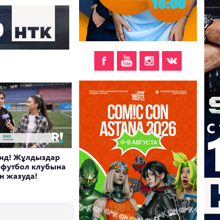
нд! Жұлдыздар
 футбол клубына
н жазуда!