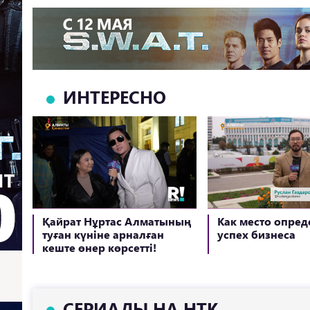
ИНТЕРЕСНО
Қайрат Нұртас Алматының
Как место опред
туған күніне арналған
успех бизнеса
кеште өнер көрсетті!
СЕРИАЛЫ НА НТК