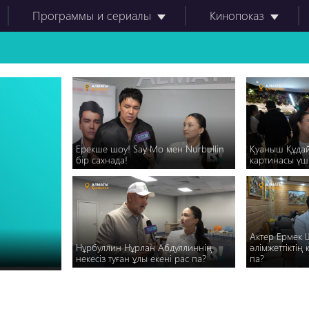
Программы и сериалы
Кинопоказ
Ерекше шоу! Say Mo мен Nurbullin
Қуаныш Құда
бір сахнада!
картинасы үші
Актер Ермек 
Нұрбуллин Нұрлан Абдуллиннің
әлімжеттіктің
некесіз туған ұлы екені рас па?
па?