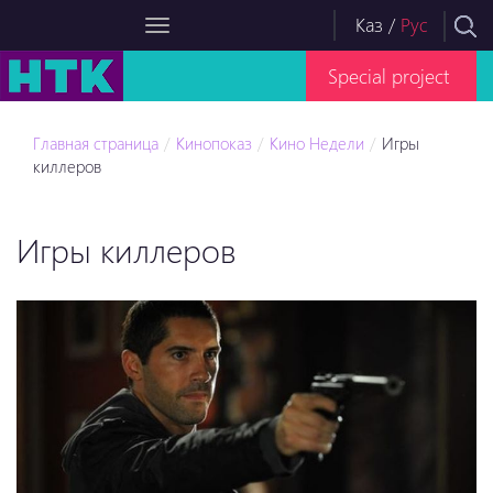
Каз
/
Рус
Special project
Главная страница
Кинопоказ
Кино Недели
Игры
киллеров
Игры киллеров