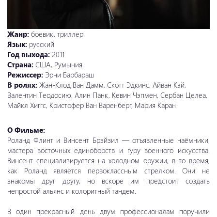
Жанр:
боевик, триллер
Язык:
русский
Год выхода:
2011
Страна:
США, Румыния
Режиссер:
Эрни Барбараш
В ролях:
Жан-Клод Ван Дамм, Скотт Эдкинс, Айван Кэй,
Валентин Теодосию, Алин Панк, Кевин Чэпмен, Сербан Целеа,
Майкл Хиггс, Кристофер Ван Варенберг, Мария Каран
О Фильме:
Роланд Флинт и Винсент Брэйзил — отъявленные наёмники,
мастера восточных единоборств и гуру военного искусства.
Винсент специализируется на холодном оружии, в то время,
как Роланд является первоклассным стрелком. Они не
знакомы друг другу, но вскоре им предстоит создать
непростой альянс и колоритный тандем.
В один прекрасный день двум профессионалам поручили