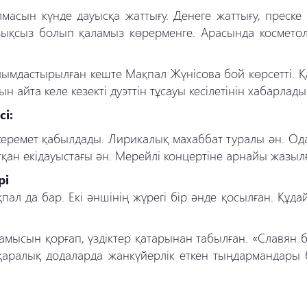
масын күнде дауысқа жаттығу. Денеге жаттығу, преске 
ықсыз болып қаламыз көрерменге. Арасында косметол
мдастырылған кеште Мақпал Жүнісова бой көрсетті. Қ
айта келе кезекті дуэттін тұсауы кесілетінін хабарлады
і:
е керемет қабылдады. Лирикалық махаббат туралы ән. Од
қан екідауыстағы ән. Мерейлі концертіне арнайы жазыл
рі
ал да бар. Екі әншінің жүрегі бір әнде қосылған. Құда
амысын қорғап, үздіктер қатарынан табылған. «Славян 
аралық додаларда жанкүйерлік еткен тыңдармандары б