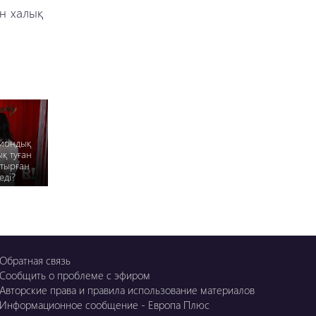
ен халық
иондық
қ туған
тырған
еді?
Обратная связь
Сообщить о проблеме с эфиром
Авторские права и правила использование материалов
Информационное сообщение - Европа Плюс