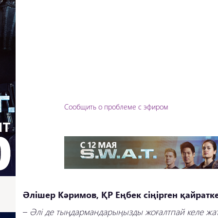
Сообщить о проблеме с эфиром
Әлішер Кәримов, ҚР Еңбек сіңірген қайратке
–
Әлі де тыңдармандарыңызды жоғалтпай келе жа