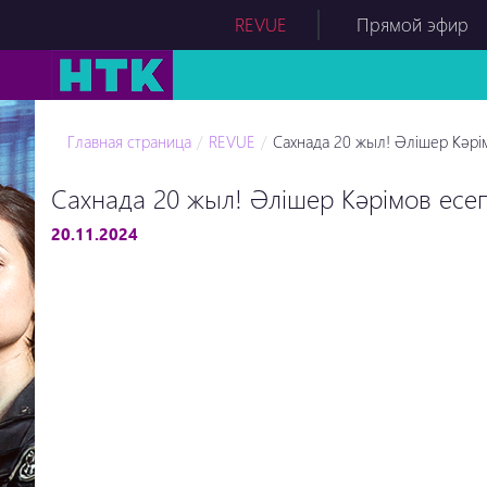
REVUE
Прямой эфир
Главная страница
REVUE
Сахнада 20 жыл! Әлішер Кәрім
Сахнада 20 жыл! Әлішер Кәрімов есеп 
20.11.2024