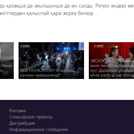
ада қазақша да ағылшынша да ән салды. Ретро әндері м
ігіттерден қалыспай қара жорға биледі.
ЭКСКЛЮЗИВ! 150 милл
 Navai
көлік пен 60 миллионды
ән
KIDS FASHION DAY! 8-маусым
күн! Дарикорн ұйымдас
несімен ерекшеленді?
white party-ді кім тізгінд
Реклама
Спонсорские проекты
Дистрибуция
Информационное сообщение