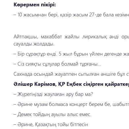
Көрермен пікірі:
–
10 жасымнан бері, қазір жасым 27-де бала кезімн
Айтпақшы, махаббат жайлы лирикалық әнді орын
сауалды жолдады.
–
Бір сұрақтұр енді. 5 жыл бұрын үйлен дегенде жа
–
Сіз сияқты сұлулар болмай тұрғаны...
Сахнада осындай жауаппен сытылған әншіге бұл сұ
Әлішер Кәрімов, ҚР Еңбек сіңірген қайратке
–
Жүрегіңізді жаулаған ару бар ма?
–
Әрине музам болмаса концерт берем бе, шабыт
–
Демек тойдың ауылы алыс емес.
–
Әрине, Қазақтың тойы бітпесін