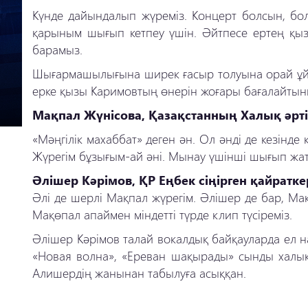
Күнде дайындалып жүреміз. Концерт болсын, бол
қарыным шығып кетпеу үшін. Әйтпесе ертең қыз
барамыз.
Шығармашылығына ширек ғасыр толуына орай ұйы
ерке қызы Каримовтың өнерін жоғары бағалайтынын 
Мақпал Жүнісова, Қазақстанның Халық әртіс
«Мәңгілік махаббат» деген ән. Ол әнді де кезінд
Жүрегім бұзығым-ай әні. Мынау үшінші шығып жат
Әлішер Кәрімов, ҚР Еңбек сіңірген қайратке
Әлі де шерлі Мақпал жүрегім. Әлішер де бар, Мақп
Мақөпал апаймен міндетті түрде клип түсіреміз.
Әлішер Кәрімов талай вокалдық байқауларда ел н
«Новая волна», «Ереван шақырады» сынды халық
Алишердің жанынан табылуға асыққан.