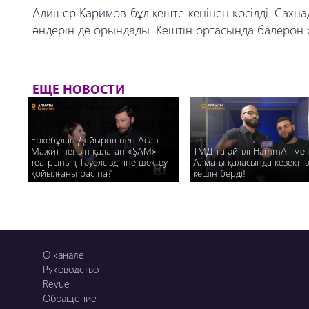
Алишер Каримов бұл кеште кеңінен көсілді. Сахн
әндерін де орындады. Кештің ортасында балерон ж
ЕЩЕ НОВОСТИ
Еркебұлан Дайыров пен Асан
Мажит негізін қалаған «ŞAM»
ТМД-ға әйгілі HammAli мен
театрының Тәуелсіздігіне шектеу
Алматы қаласында кезекті 
қойылғаны рас па?
кешін берді!
О канале
Руководство
Revue
Обращение