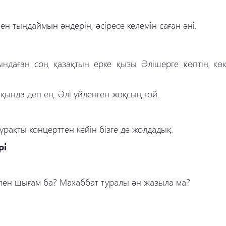
ен тыңдаймын әндерін, әсіресе келемін саған әні.
даған соң қазақтың ерке қызы Әлішерге көптің көке
қында деп ең. Әлі үйленген жоқсың ғой.
рақты концерттен кейін бізге де жолдадық.
рі
пен шығам ба? Махаббат туралы ән жазыла ма?