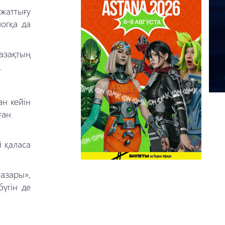
жаттығу
огқа да
азақтың
.
ан кейін
ған.
й қаласа
базары»,
үгін де