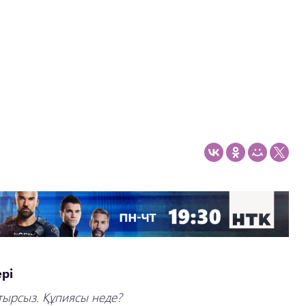
рі
тырсыз. Құпиясы неде?