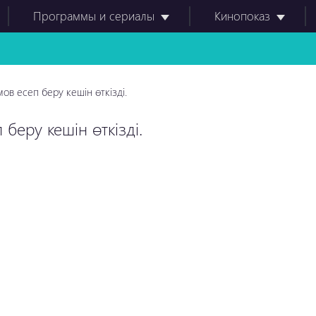
Программы и сериалы
Кинопоказ
ов есеп беру кешін өткізді.
беру кешін өткізді.