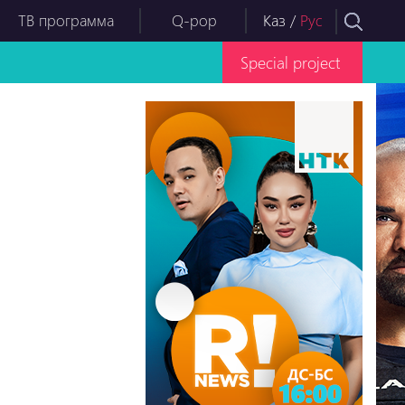
ТВ программа
Q-pop
Каз
/
Рус
Special project