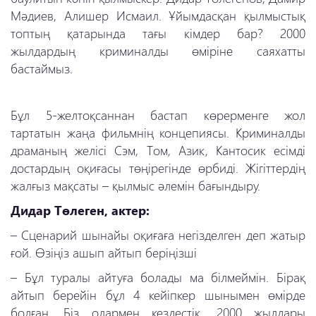
Мәдиев, Алишер Исмаил. Ұйымдасқан қылмыстық
топтың қатарында тағы кімдер бар? 2000
жылдардың криминалды өміріне саяхатты
бастаймыз.
Бұл 5-желтоқсаннан бастап көрерменге жол
тартатын жаңа фильмнің концепиясы. Криминалды
драманың желісі Сэм, Том, Азик, Кантосик есімді
достардың оқиғасы төңірегінде өрбиді. Жігіттердің
жалғыз мақсаты
–
қылмыс әлемін бағындыру.
Дидар Төлеген, актер:
–
Сценарий шынайы оқиғаға негізделген деп жатыр
ғой. Өзіңіз ашып айтып беріңізші
–
Бұл туралы айтуға болады ма білмеймін. Бірақ
айтып берейін бұл 4 кейіпкер шынымен өмірде
болған. Біз олармен кездестік. 2000 жылдары