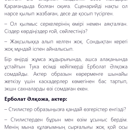
Қарағандыда болған оқиға. Сценарийді нақты ол
нарсе қылып жазбаған, десе де қосып түсірген.
–
Ол қылмыс серкелерінің өмірі немен аяқталған.
Сіздер көрдіңіздер ғой, сөйлестіңіз?
–
Жақсылыққа алып келген жоқ. Сондықтан керегі
жоқ мұндай іспен айналысып.
Бір өңірді жұмса жұдырығында, ашса алақанында
ұстайтын Тука есімді кейіпкерді Ерболат Әлқожа
сомдайды. Актер образын көрерменге шынайы
жеткізу үшін каскадерлер көмегінен бас тартып,
экшн сахналарды өзі сомдаған екен.
Ерболат Әлқожа, актер:
–
Стилистер образыңызға қандай өзгерістер енгізді?
–
Стилистерден бұрын мен өзім ұсыныс бердім.
Менің мына құлағымның сырғалығы жоқ қой осы