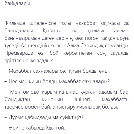
байқалады.
Фильмде шиеленіске толы махаббат оқиғасы да
баяндалады. Қызығы сол, қылмыс әлемін
бағындырамын деген серінің көзі погон таққан аруға
түседі. Ал шендінің қызын Алма Сағындық сомдайды.
Премьерада өзі бой көрсетпеген соң сауалды
әріптесіне жолдадық.
–
Махаббат сахналары сәл қиын болды енді.
–
Несімен қиын болды махаббат сахналары?
–
Мен өмірде қарым-қатынас құрған адамым бар.
Сондықтан киноның ішінегі махаббатты
творчествомен байланыстыру қиынырақ болды.
–
Дұрыс қабылдады ма сүйіктіңіз?
–
Әрине қабылдайды ғой.