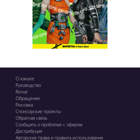
О канале
Руководство
Revue
Обращение
Реклама
Спонсорские проекты
Обратная связь
Сообщить о проблеме с эфиром
Дистрибуция
Авторские права и правила использование