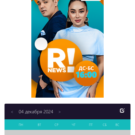
04 декабря 2024
<
>
ПН
ВТ
СР
ЧТ
ПТ
СБ
ВС