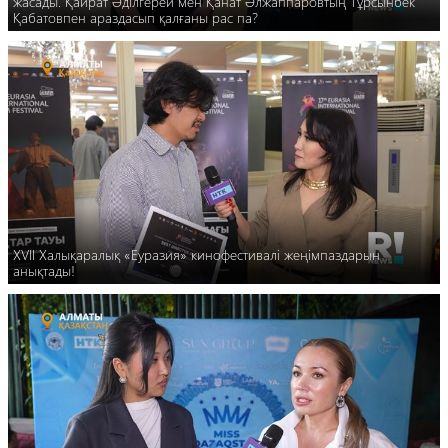
жасады. Қайрат Әділгерей мен Қанат Әлжаппаровтың Тұрсынбек
Қабатовпен араздасып қалғаны рас па?
XVII Халықаралық «Еуразия» кинофестивалі жеңімпаздарын
анықтады!