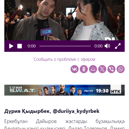
0:00
0:00
Сообщить о проблеме с эфиром
Дүрия Қыдырбек, @duriiya_kydyrbek
Еркебұлан Дайыров жастарды бұзақылыққа
баулитын кәнігі қылмыскер. Дидар Толегенов, Дамир