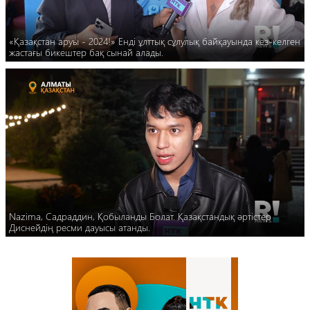
«Қазақстан аруы - 2024!» Енді ұлттық сұлулық байқауында кез-келген
жастағы бикештер бақ сынай алады.
Nazima, Садраддин, Қобыланды Болат. Қазақстандық әртістер
Диснейдің ресми дауысы атанды.