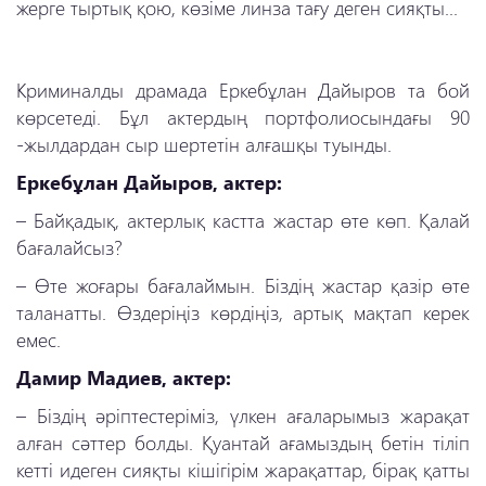
жерге тыртық қою, көзіме линза тағу деген сияқты...
Криминалды драмада Еркебұлан Дайыров та бой
көрсетеді. Бұл актердың портфолиосындағы 90
-жылдардан сыр шертетін алғашқы туынды.
Еркебұлан Дайыров, актер:
–
Байқадық, актерлық кастта жастар өте көп. Қалай
бағалайсыз?
–
Өте жоғары бағалаймын. Біздің жастар қазір өте
таланатты. Өздеріңіз көрдіңіз, артық мақтап керек
емес.
Дамир Мадиев, актер:
–
Біздің әріптестеріміз, үлкен ағаларымыз жарақат
алған сәттер болды. Қуантай ағамыздың бетін тіліп
кетті идеген сияқты кішігірім жарақаттар, бірақ қатты