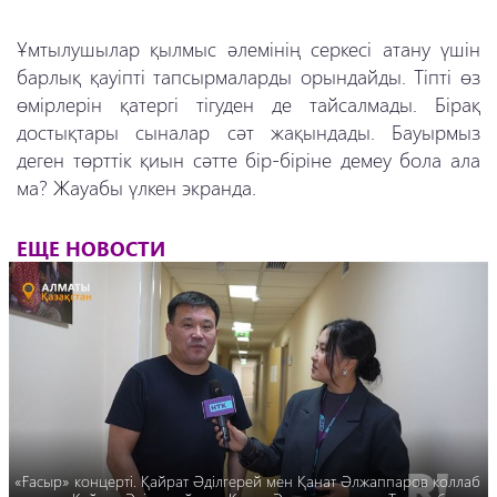
Ұмтылушылар қылмыс әлемінің серкесі атану үшін
барлық қауіпті тапсырмаларды орындайды. Тіпті өз
өмірлерін қатергі тігуден де тайсалмады. Бірақ
достықтары сыналар сәт жақындады. Бауырмыз
деген төрттік қиын сәтте бір-біріне демеу бола ала
ма? Жауабы үлкен экранда.
ЕЩЕ НОВОСТИ
«Ғасыр» концерті. Қайрат Әділгерей мен Қанат Әлжаппаров коллаб