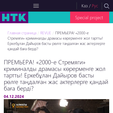
Каз
/
Рус
Special project
Главная страница
REVUE
ПРЕМЬЕРА! «2000-е
Стремяги» криминалды драмасы көрерменге жол тартты!
Еркебұлан Дайыров басты рөлге таңдалған жас актерлерге
қандай баға берді?
ПРЕМЬЕРА! «2000-е Стремяги»
криминалды драмасы көрерменге жол
тартты! Еркебұлан Дайыров басты
рөлге таңдалған жас актерлерге қандай
баға берді?
04.12.2024