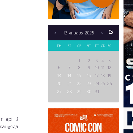
13 января 2025
<
>
ПН
ВТ
СР
ЧТ
ПТ
СБ
ВС
1
2
3
4
5
6
7
8
9
10
11
12
13
14
15
16
17
18
19
20
21
22
23
24
25
26
27
28
29
30
31
т әрі 3
жанұяда