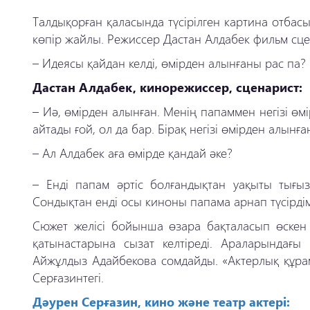
Талдықорған қаласында түсірілген картина отбас
көпір жайлы. Режиссер Дастан Алдабек фильм сцена
– Идеясы қайдан келді, өмірден алынғаны рас па?
Дастан Алдабек, кинорежиссер, сценарист:
– Иә, өмірден алынған. Менің папаммен негізі өм
айтады ғой, ол да бар. Бірақ негізі өмірден алынған
– Ал Алдабек аға өмірде қандай әке?
– Енді папам әртіс болғандықтан уақыты тығыз
Сондықтан енді осы киноны папама арнап түсірдім
Сюжет желісі бойынша өзара бақталасып өскен 
қатынастарына сызат келтіреді. Араларындағ
Айжұлдыз Адайбекова сомдайды. «Актерлық құрамд
Серғазинтегі.
Дәурен Серғазин, кино және театр актері: