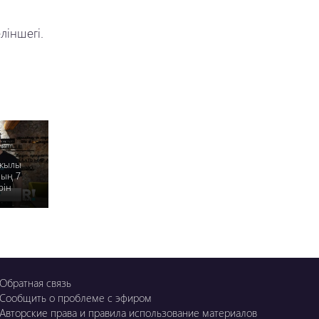
ліншегі.
 жылы
ның 7
рін
Обратная связь
Сообщить о проблеме с эфиром
Авторские права и правила использование материалов