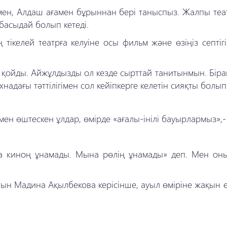
ағамен, Алдаш ағамен бұрыннан бері таныспыз. Жалпы те
тбасыдай болып кетеді.
келей театрға келуіне осы фильм және өзіңіз септігі
 қойды. Айжұлдызды ол кезде сырттай танитынмын. Бірақ
надағы тәттілігімен сол кейіпкерге келетін сияқты болып
ен өштескен ұлдар, өмірде «ағалы-інілі бауырлармыз»,- 
а киноң ұнамады. Мына рөлің ұнамады» деп. Мен он
н Мадина Ақылбекова керісінше, ауыл өміріне жақын ем