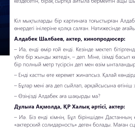
кездесетін, бірақ сыртқа айтыла бермейтін ащы ш
Кіл мықтыларды бір картинаға тоғыстырған Алд
өнердегі інілеріне қолқа салған. Нәтижесінде аға
Алдабек Шалбаев, актер, кинопродюсер:
–
Иә, енді өмір ғой енді. Кезінде мектеп бітірге
үйге бір жынды жетеді», – деп. Міне, ізімді басып 
бір полный метр түсірсін деп мен өзім ынталандыр
–
Енді кастты өте керемет жинапсыз. Қалай көндірд
–
Бұлар мені аға деп сыйлап, әрқайсысына өтініш
–
Өзіңізді Алдабек аға шақырды ма?
Дулыға Ақмолда, ҚР Халық әртісі, актер:
– Иә. Біз енді кімнің. Бұл біріншіден Дастанн
«актерский солидарность» деген болады. Маған сц