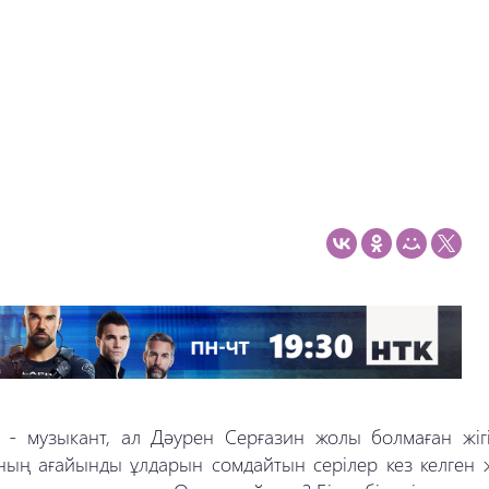
 - музыкант, ал Дәурен Серғазин жолы болмаған жігі
ының ағайынды ұлдарын сомдайтын серілер кез келген 