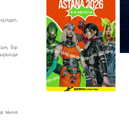
қолдап,
сың. Бір
Ақырында
да мына