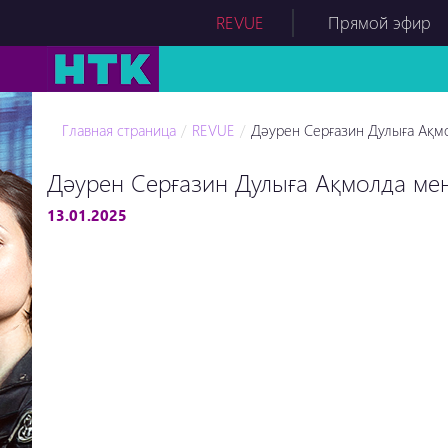
REVUE
Прямой эфир
Главная страница
REVUE
Дәурен Серғазин Дулыға Ақм
Дәурен Серғазин Дулыға Ақмолда ме
13.01.2025