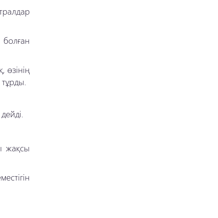
атралдар
 болған
, өзінің
 тұрды.
дейді.
ы жақсы
естігін