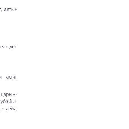
, алтын
сел» деп
кісіні.
 қарым-
жұбайын
,- дейді