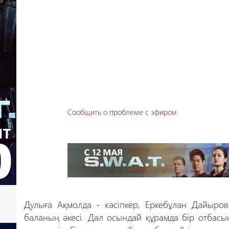
Сообщить о проблеме с эфиром
Дулыға Ақмолда - кәсіпкер, Еркебұлан Дайыров
баланың әкесі. Дәл осындай құрамда бір отбас