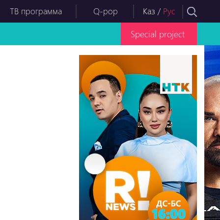
ТВ программа
Q-pop
Каз
/
Рус
Special project