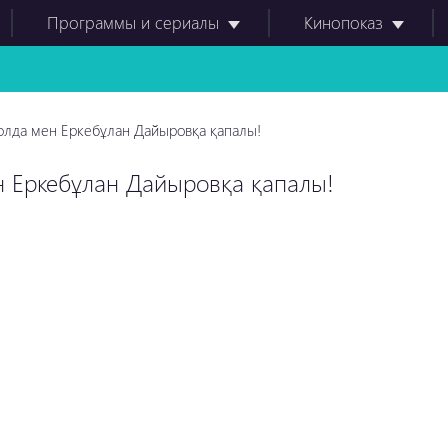
Программы и сериалы
Кинопоказ
олда мен Еркебұлан Дайыровқа қапалы!
н Еркебұлан Дайыровқа қапалы!