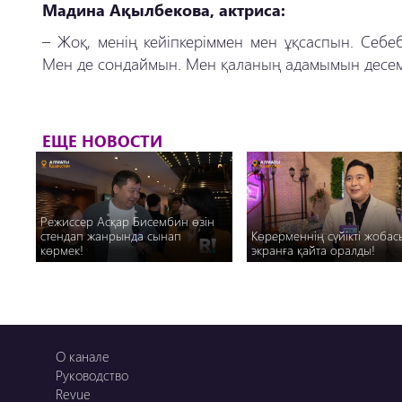
Мадина Ақылбекова, актриса:
– Жоқ, менің кейіпкеріммен мен ұқсаспын. Себеб
Мен де сондаймын. Мен қаланың адамымын десем
ЕЩЕ НОВОСТИ
Режиссер Асқар Бисембин өзін
стендап жанрында сынап
Көрерменнің сүйікті жобас
көрмек!
экранға қайта оралды!
О канале
Руководство
Revue