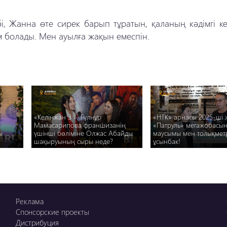
і, Жанна өте сирек барып тұратын, қаланың кәдімгі ке
 болады. Мен ауылға жақын емеспін.
«Келінжан 3 ». Гүлнұр
«НТК» арнасы 2025-ші
Мамасарипова франшизанің
«Патруль» мегажобасы
ы
үшінші бөліміне Олжас Абайды
маусымы мен толықмет
шақыруының сыры неде?
ұсынбак!
Реклама
Спонсорские проекты
Дистрибуция