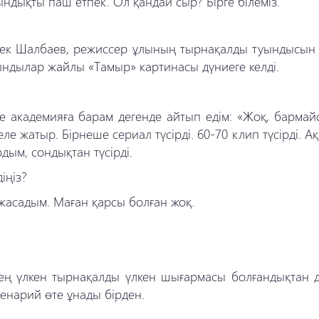
ындықты паш етпек. Ол қандай сыр? Бірге білеміз.
абек Шалбаев, режиссер ұлының тырнақалды туындысын 
йындылар жайлы «Тамыр» картинасы дүниеге келді.
нде академияға барам дегенде айтып едім: «Жоқ, бармай
келе жатыр. Бірнеше сериал түсірді. 60-70 клип түсірді. 
дым, сондықтан түсірді.
іңіз?
 жасадым. Маған қарсы болған жоқ.
ың ең үлкен тырнақалды үлкен шығармасы болғандықтан 
енарий өте ұнады бірден.