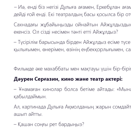
–
Иә, енді біз негізі Дулыға ағамен, Еркебұлан 
дейді ғой енді. Екі театралдың басы қосылса бір о
Сахнадағы жұбайыңызды ойнайтын Айжұлдыздың ті
екенсіз. Ол сізді несімен тәнті етті Айжұлдыз?
–
Түсірілім барысында бірден Айжұлдыз есіме түсе
қылығымен, өнерімен, өзінің еңбекқорлығымен, сах
Фильмде әке махаббаты мен мақтауы үшін бір-бірім
Дәурен Серғазин, кино және театр актері:
–
Ұнамаған кинолар болса бетіме айтады: «Мын
қабылдаймын.
Ал, картинада Дулыға Ақмолданың жарын сомдайты
ашып айтты.
–
Қашан соңғы рет бардыңыз?