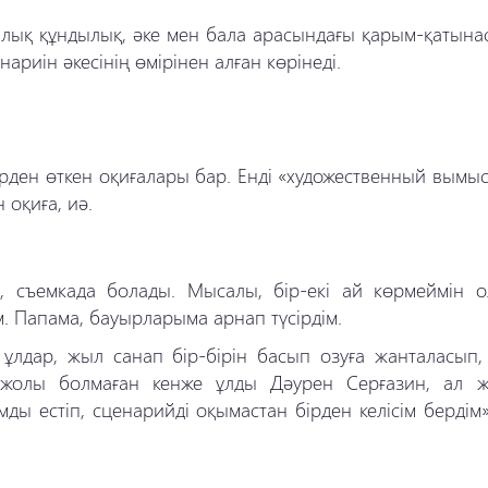
ылық құндылық, әке мен бала арасындағы қарым-қатынас
риін әкесінің өмірінен алған көрінеді.
ірден өткен оқиғалары бар. Енді «художественный вымы
 оқиға, иә.
, съемкада болады. Мысалы, бір-екі ай көрмеймін ол 
. Папама, бауырларыма арнап түсірдім.
ұлдар, жыл санап бір-бірін басып озуға жанталасып,
ы жолы болмаған кенже ұлды Дәурен Серғазин, ал 
ы естіп, сценарийді оқымастан бірден келісім бердім»