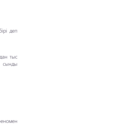
ірі деп
дан тыс
с сынды
феномен