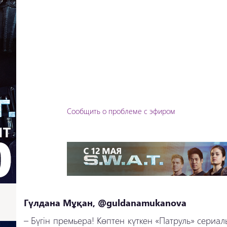
Сообщить о проблеме с эфиром
Гүлдана Мұқан, @guldanamukanova
–
Бүгін премьера! Көптен күткен «Патруль» сериа