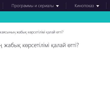
Программы и сериалы
Кинопоказ
каясының жабық көрсетілімі қалай өтті?
 жабық көрсетілімі қалай өтті?