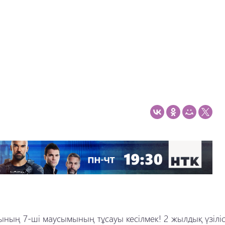
лының 7-ші маусымының тұсауы кесілмек! 2 жылдық үзілі