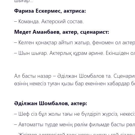
Фариза Ескермес, актриса:
–
Команда. Актерский состав.
Медет Аманбаев, актер, сценарист:
–
Келген қонақтар айтып жатыр, феномен ол актерл
–
Шын шығар. Актерлық құрам әрине. Екіншіден о
Ал басты назар – Әділжан Шомбалов та. Сценар
өзінің некесіз туған қызы бар екенінен хабардар 
Әділжан Шомбалов, актер:
–
Шеф сіз бұл жолы тағы не бүлдіріп жүрсіз, некес
–
Автоматты түрде менің рөлім фильмде басты рөл
–
Жігіттер әдеттегідей таяқ жеген сияқты ғой сізден