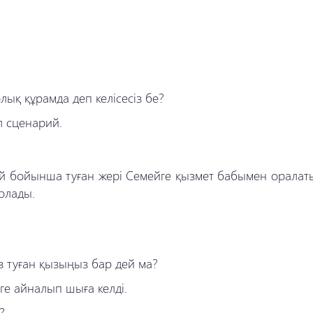
ық құрамда деп келісесіз бе?
л сценарий.
ий бойынша туған жері Семейге қызмет бабымен оралат
болады.
із туған қызыңыз бар дей ма?
ге айналып шыға келді.
?