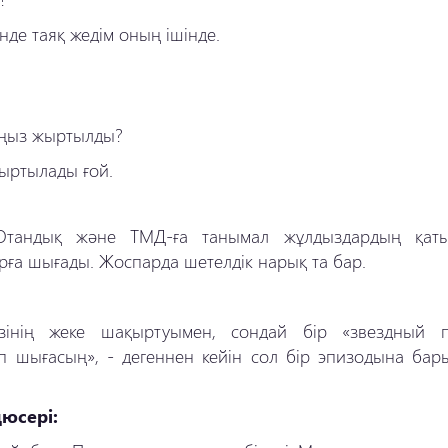
нде таяқ жедім оның ішінде.
маңыз жыртылды?
ыртылады ғой.
 Отандық және ТМД-ға танымал жұлдыздардың қат
арға шығады. Жоспарда шетелдік нарық та бар.
інің жеке шақыртуымен, сондай бір «звездный п
ып шығасың», - дегеннен кейін сол бір эпизодына бары
юсері: