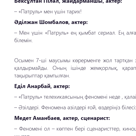
Бексұлтан Піләл, жайдарманшы, актер:
–
«Патруль» мен үшін тарих!
Әділжан Шомбалов, актер:
–
Мен үшін «Патруль» ең қымбат сериал. Ең алғ
білемін.
Осымен
7-ші маусымы көрерменге жол тартқан 
қалдырмайды. Оның ішінде жемқорлық, қара
тақырыптар қамтылған.
Еділ Анарбай, актер:
–
«Патруль» телехикаясының феномені неде , қал
–
Әзілдері. Феномена әзілдері ғой, өздеріңіз білесі
Медет Аманбаев, актер, сценарист:
–
Феномені ол – көптен бері сценаристтер, кинош
шығар...