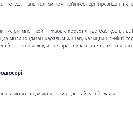
өтеді. Танымал ситком кейіпкерлері президенттік к
 түсірілімнен кейін, жабық көрсетілімде бас қосты. 2
таңда миллиондаған қаралым жинап, халықтың сүйікті с
 ешбір аналогы жоқ және франшизасы шетелге сатылған 
родюсері:
жылдықтағы ең мықты сериал деп айтуға болады.