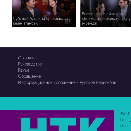
Бестселлерге айналған
Сүйінші! Аделина Ералиева ақ
«Болмаған балалық шақ» ү
келін атанбақ!
экранда!
О канале
Руководство
Revue
Обращение
Информационное сообщение - Русское Радио-Азия
05001
Тел.:
Email: