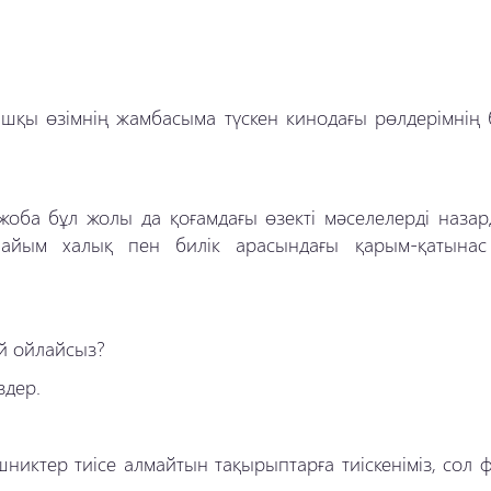
ашқы өзімнің жамбасыма түскен кинодағы рөлдерімнің б
жоба бұл жолы да қоғамдағы өзекті мәселелерді назар
пайым халық пен билік арасындағы қарым-қатына
ай ойлайсыз?
здер.
никтер тиісе алмайтын тақырыптарға тиіскеніміз, сол 