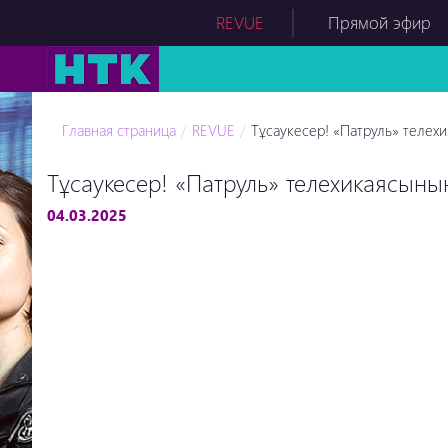
REVUE
Прямой эфир
Главная страница
REVUE
Тұсаукесер! «Патруль» телехи
Тұсаукесер! «Патруль» телехикаясының
04.03.2025