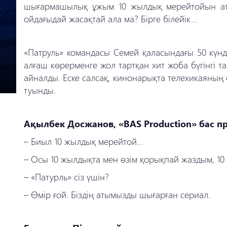
шығармашылық ұжым 10 жылдық мерейтойын атап 
ойдағыдай жасақтай ала ма? Бірге білейік...
«Патруль» командасы Семей қаласындағы 50 күндік
алғаш көрерменге жол тартқан хит жоба бүгінгі 
айналды. Еске салсақ, кинонарықта телехикаяның
туынды.
Ақылбек Досжанов, «BAS Production» бас п
–
Биыл 10 жылдық мерейтой...
–
Осы 10 жылдықта мен өзім қорықпай жаздым, 10 
–
«Патурль» сіз үшін?
–
Өмір ғой. Біздің атымызды шығарған сериал.