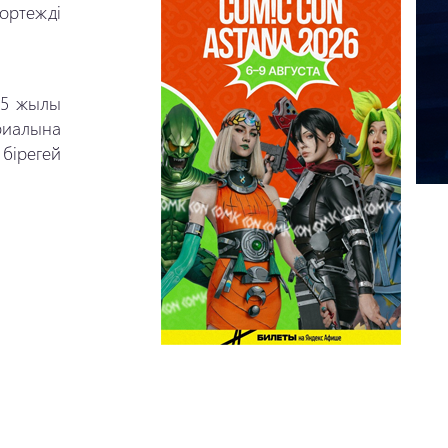
ортежді
015 жылы
ериалына
бірегей