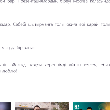
 ой бар. Презентациялардың біреуі Москва қаласынд
дар. Себебі шытырманға толы оқиға әрі қарай толы
 мың да бір алғыс.
ң әйелімді жақсы көретінімді айтып кетсем, обяз
я люблю!