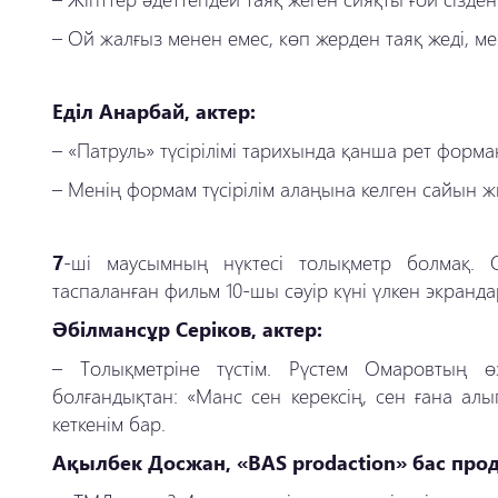
–
Ой жалғыз менен емес, көп жерден таяқ жеді, ме
Еділ Анарбай, актер:
–
«Патруль» түсірілімі тарихында қанша рет фор
–
Менің формам түсірілім алаңына келген сайын ж
7
-ші маусымның нүктесі толықметр болмақ.
таспаланған фильм 10-шы сәуір күні үлкен экранд
Әбілмансұр Серіков, актер:
–
Толықметріне түстім. Рүстем Омаровтың өз
болғандықтан: «Манс сен керексің, сен ғана ал
кеткенім бар.
Ақылбек Досжан, «BAS prodaction» бас прод