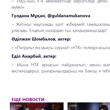
–
ТМД-ның 3-4 мемлекетінде көрсетіледі деген
мүмкін.
Гүлдана Мұқан, @guldanamukanova
–
Жетінші маусымды қалт жібермей тамашалаңыз
ұласады. Ендеше назардан тыс қалдырмаңыздар!
Әділжан Шомбалов, актер:
–
«Патруль» ең мықты сериал! «НТК» телеарнасына
Еділ Анарбай, актер:
–
Мына НТК арнасын пайданалып, менің өзімні
кеспеңіздерші, шығарыңыздарыш иә. Бакош я теб
ЕЩЕ НОВОСТИ