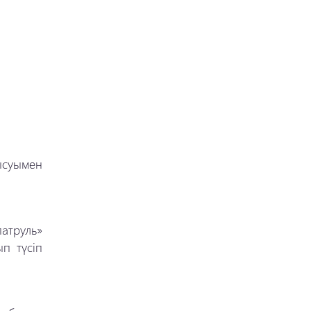
ысуымен
атруль»
п түсіп