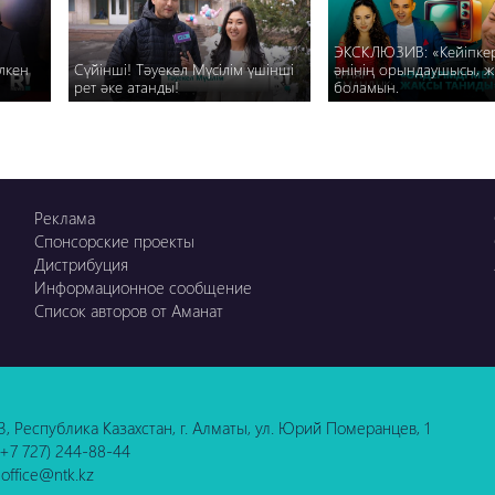
ЭКСКЛЮЗИВ: «Кейіпке
лкен
Сүйінші! Тәуекел Мүсілім үшінші
әнінің орындаушысы, ж
рет әке атанды!
боламын.
Реклама
Спонсорские проекты
Дистрибуция
Информационное сообщение
Список авторов от Аманат
3, Республика Казахстан, г. Алматы, ул. Юрий Померанцев, 1
 (+7 727) 244-88-44
 office@ntk.kz