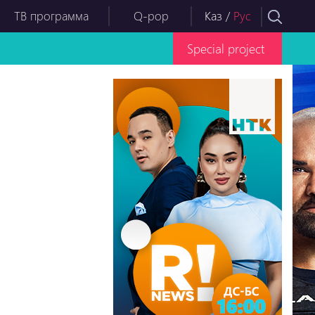
ТВ программа
Q-pop
Каз
/
Рус
Special project