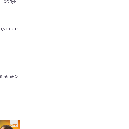
а болуы
қметрге
ательно