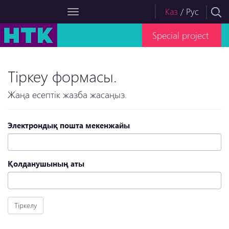
Каз
/
Рус
Special project
Тіркеу формасы.
Жаңа есептік жазба жасаңыз.
Электрондық пошта мекенжайы
Қолданушының аты