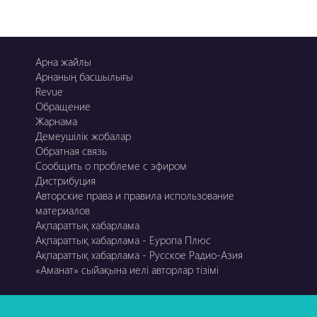
Арна жайлы
Арнаның басшылығы
Revue
Обращение
Жарнама
Демеушілік жобалар
Обратная связь
Сообщить о проблеме с эфиром
Дистрибуция
Авторские права и правила использование
материалов
Ақпараттық хабарлама
Ақпараттық хабарлама - Еуропа Плюс
Ақпараттық хабарлама - Русское Радио-Азия
«Аманат» сыйақына иелі авторлар тізімі