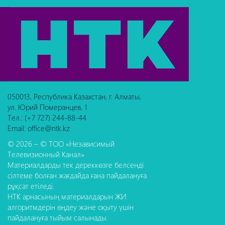
050013, Республика Казахстан, г. Алматы,
ул. Юрий Померанцев, 1
Тел.: (+7 727) 244-88-44
Email: office@ntk.kz
© 2026 – © ТОО «Независимый
Телевизионный Канал»
Материалдарды тек дереккөзге белсенді
сілтеме болған жағдайда ғана пайдалануға
рұқсат етіледі.
НТК арнасының материалдарын ЖИ
алгоритмдерін өңдеу және оқыту үшін
пайдалануға тыйым салынады.