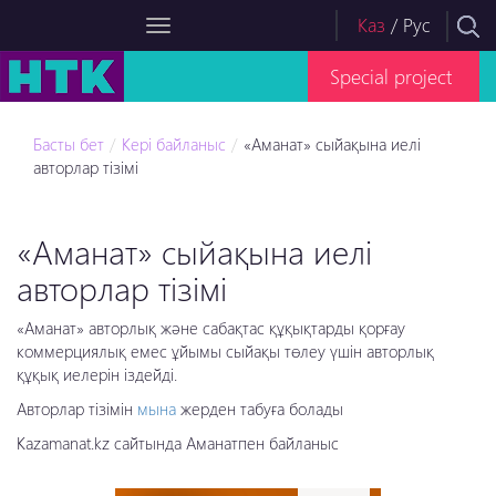
Каз
/
Рус
Special project
Басты бет
Кері байланыс
«Аманат» сыйақына иелі
авторлар тізімі
«Аманат» сыйақына иелі
авторлар тізімі
«Аманат» авторлық және сабақтас құқықтарды қорғау
коммерциялық емес ұйымы сыйақы төлеу үшін авторлық
құқық иелерін іздейді.
Авторлар тізімін
мына
жерден табуға болады
Kazamanat.kz сайтында Аманатпен байланыс