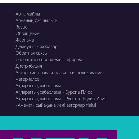
Арна жайлы
Арнаның басшылығы
Revue
Обращение
Жарнама
Демеушілік жобалар
Обратная связь
Сообщить о проблеме с эфиром
Дистрибуция
Авторские права и правила использование
материалов
Ақпараттық хабарлама
Ақпараттық хабарлама - Еуропа Плюс
Ақпараттық хабарлама - Русское Радио-Азия
«Аманат» сыйақына иелі авторлар тізімі