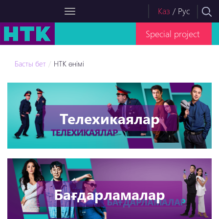
Каз
/
Рус
Special project
Басты бет
НТК өнімі
Телехикаялар
Бағдарламалар