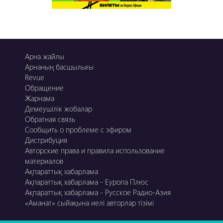
Арна жайлы
Арнаның басшылығы
Revue
Обращение
Жарнама
Демеушілік жобалар
Обратная связь
Сообщить о проблеме с эфиром
Дистрибуция
Авторские права и правила использование
материалов
Ақпараттық хабарлама
Ақпараттық хабарлама - Еуропа Плюс
Ақпараттық хабарлама - Русское Радио-Азия
«Аманат» сыйақына иелі авторлар тізімі