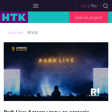
Каз
/
Рус
Special project
Басты бет
REVUE
Park Live: Алматы тағы да әлемдік