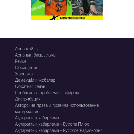
Арна жайлы
Арнаның басшылығы
Revue
Обращение
Жарнама
Демеушілік жобалар
Обратная связь
Сообщить о проблеме с эфиром
Дистрибуция
Авторские права и правила использование
материалов
Ақпараттық хабарлама
Ақпараттық хабарлама - Еуропа Плюс
Ақпараттық хабарлама - Русское Радио-Азия