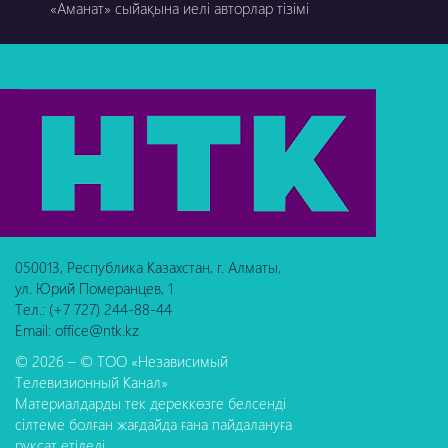
«Аманат» сыйақына иелі авторлар тізімі
050013, Республика Казахстан, г. Алматы,
ул. Юрий Померанцев, 1
Тел.: (+7 727) 244-88-44
Email: office@ntk.kz
© 2026 – © ТОО «Независимый
Телевизионный Канал»
Материалдарды тек дереккөзге белсенді
сілтеме болған жағдайда ғана пайдалануға
рұқсат етіледі.