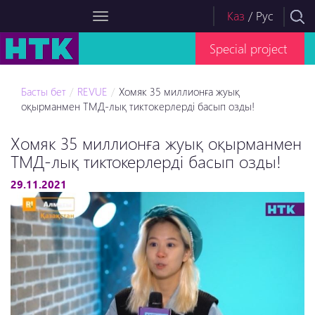
Каз
/
Рус
Special project
Басты бет
REVUE
Хомяк 35 миллионға жуық
оқырманмен ТМД-лық тиктокерлерді басып озды!
Хомяк 35 миллионға жуық оқырманмен
ТМД-лық тиктокерлерді басып озды!
29.11.2021