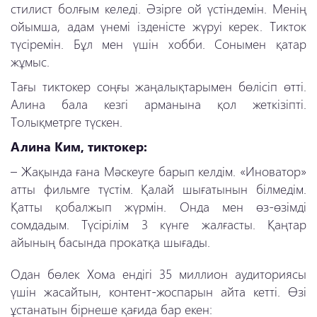
стилист болғым келеді. Әзірге ой үстіндемін. Менің
ойымша, адам үнемі ізденісте жүруі керек. Тикток
түсіремін. Бұл мен үшін хобби. Сонымен қатар
жұмыс.
Тағы тиктокер соңғы жаңалықтарымен бөлісіп өтті.
Алина бала кезгі арманына қол жеткізіпті.
Толықметрге түскен.
Алина Ким, тиктокер:
– Жақында ғана Мәскеуге барып келдім. «Иноватор»
атты фильмге түстім. Қалай шығатынын білмедім.
Қатты қобалжып жүрмін. Онда мен өз-өзімді
сомдадым. Түсірілім 3 күнге жалғасты. Қаңтар
айының басында прокатқа шығады.
Одан бөлек Хома ендігі 35 миллион аудиториясы
үшін жасайтын, контент-жоспарын айта кетті. Өзі
ұстанатын бірнеше қағида бар екен: