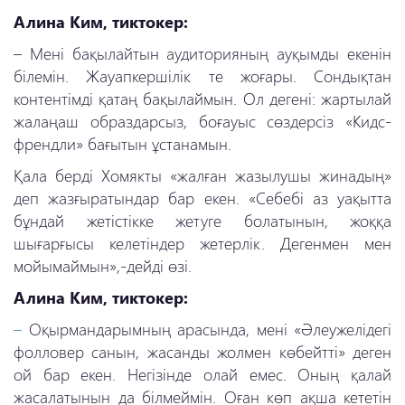
Алина Ким, тиктокер:
– Мені бақылайтын аудиторияның ауқымды екенін
білемін. Жауапкершілік те жоғары. Сондықтан
контентімді қатаң бақылаймын. Ол дегені: жартылай
жалаңаш образдарсыз, боғауыс сөздерсіз «Кидс-
френдли» бағытын ұстанамын.
Қала берді Хомякты «жалған жазылушы жинадың»
деп жазғыратындар бар екен. «Себебі аз уақытта
бұндай жетістікке жетуге болатынын, жоққа
шығарғысы келетіндер жетерлік. Дегенмен мен
мойымаймын»,-дейді өзі.
Алина Ким, тиктокер:
–
Оқырмандарымның арасында, мені «Әлеужелідегі
фолловер санын, жасанды жолмен көбейтті» деген
ой бар екен. Негізінде олай емес. Оның қалай
жасалатынын да білмеймін. Оған көп ақша кететін