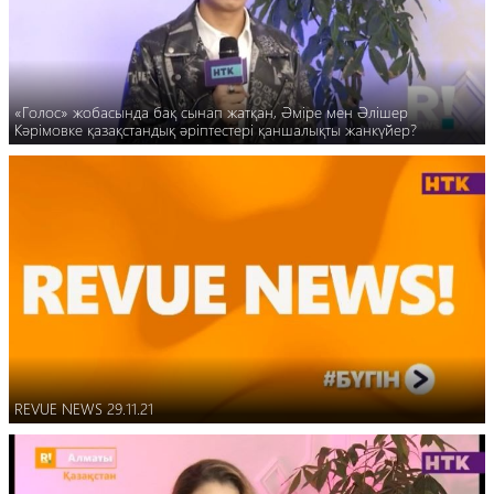
«Голос» жобасында бақ сынап жатқан, Әміре мен Әлішер
Кәрімовке қазақстандық әріптестері қаншалықты жанкүйер?
REVUE NEWS 29.11.21