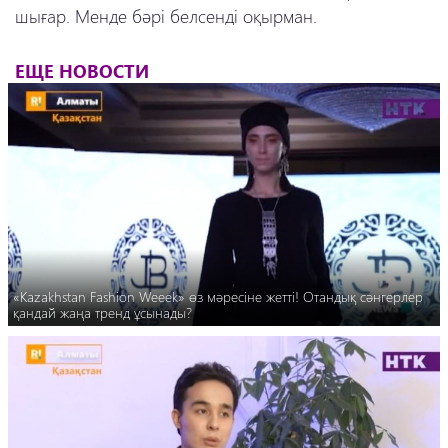
шығар. Менде бәрі белсенді оқырман.
ЕЩЕ НОВОСТИ
«Kazakhstan Fashion Weeek» өз мәресіне жетті! Отандық сәнгерлер
қандай жаңа тренд ұсынады?