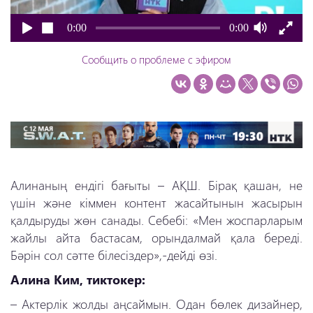
0:00
0:00
Сообщить о проблеме с эфиром
Алинаның ендігі бағыты – АҚШ. Бірақ қашан, не
үшін және кіммен контент жасайтынын жасырын
қалдыруды жөн санады. Себебі: «Мен жоспарларым
жайлы айта бастасам, орындалмай қала береді.
Бәрін сол сәтте білесіздер»,-дейді өзі.
Алина Ким, тиктокер:
– Актерлік жолды аңсаймын. Одан бөлек дизайнер,