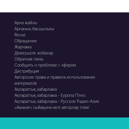
Арна жайлы
Арнаның басшылығы
Revue
Обращение
Жарнама
Демеушілік жобалар
Обратная связь
Сообщить о проблеме с эфиром
Дистрибуция
Авторские права и правила использование
материалов
Ақпараттық хабарлама
Ақпараттық хабарлама - Еуропа Плюс
Ақпараттық хабарлама - Русское Радио-Азия
«Аманат» сыйақына иелі авторлар тізімі