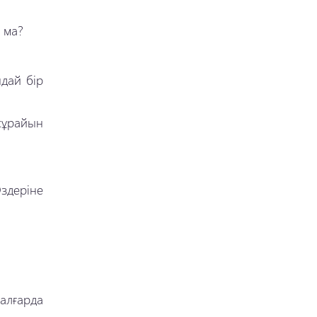
р ма?
ндай бір
сұрайын
Өздеріне
алғарда