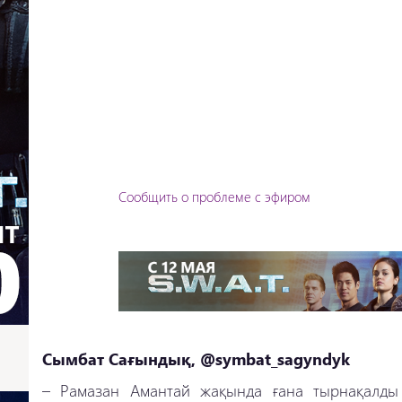
Сообщить о проблеме с эфиром
Сымбат Сағындық, @symbat_sagyndyk
– Рамазан Амантай жақында ғана тырнақалды 