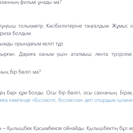
мазанның фильмі ұнады ма?
ұңғыш толықметр. Кәсібиліктеріне таңғалдым. Жұмыс іс
 риза болдым.
анымды орындағым келіп тұр.
ырған. Дариға ханым үшін аталмыш лента түсірілімі
ың бір бөлігі ма?
ің бәрі құм болды. Осы бір бөлігі, осы сахнаның. Бірақ
мға көмгенде «Біссіміллі, біссіміллә» деп отырдым ішімне
 – Қылышбек Қасымбеков ойнайды. Қылышбектің бұл кей