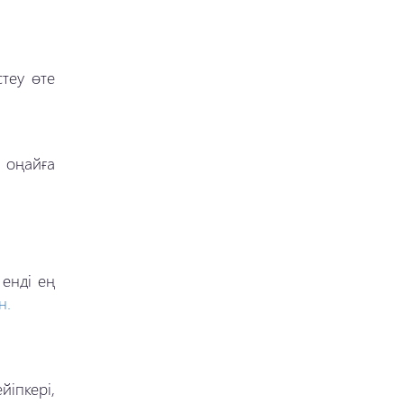
теу өте
 оңайға
 енді ең
н.
іпкері,