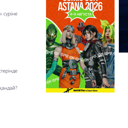
н сүріне
терінде
қандай?