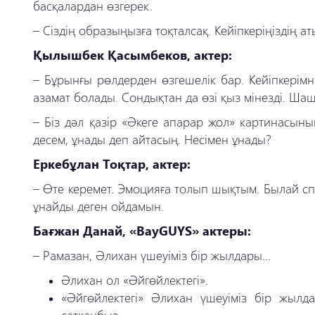
басқалардан өзгерек.
– Сіздің образыңызға тоқталсақ. Кейіпкеріңіздің а
Қылышбек Қасымбеков, актер:
– Бұрынғы рөлдерден өзгешелік бар. Кейіпкерімн
азамат болады. Сондықтан да өзі қыз мінезді. Ша
– Біз дәл қазір «Әкеге апарар жол» картинасын
десем, ұнады деп айтасың. Несімен ұнады?
Еркебұлан Тоқтар, актер:
– Өте керемет. Эмоцияға толып шықтым. Былай спо
ұнайды деген ойдамын.
Бағжан Данай, «BayGUYS» актеры:
– Рамазан, Әлихан үшеуіміз бір жылдары...
Әлихан ол «Әйгөйлектегі».
«Әйгөйлектегі» Әлихан үшеуіміз бір жылд
сатқанбыз.