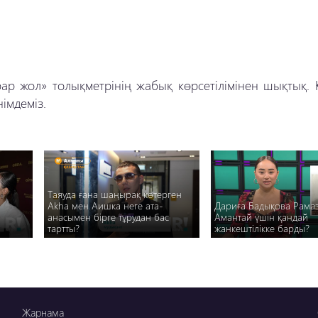
ар жол» толықметрінің жабық көрсетілімінен шықтық. К
німдеміз.
Таяуда ғана шаңырақ көтерген
Akha мен Аишка неге ата-
Дариға Бадықова Рама
анасымен бірге тұрудан бас
Амантай үшін қандай
тартты?
жанкештілікке барды?
Жарнама