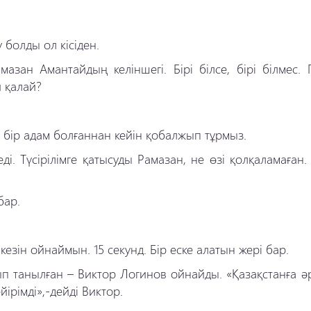
 болды ол кісіден.
зан Амантайдың келіншегі. Бірі білсе, бірі білмес. Г
й қалай?
із бір адам болғаннан кейін қобалжып тұрмыз.
. Түсірілімге қатысуды Рамазан, не өзі қолқаламаған.
бар.
зін ойнаймын. 15 секунд. Бір еске алатын жері бар.
ып танылған – Виктор Логинов ойнайды. «Қазақстанға ә
рімді»,-дейді Виктор.