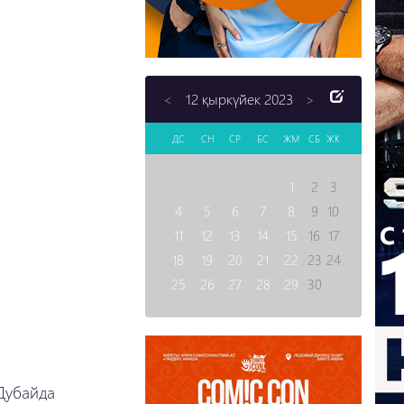
12 қыркүйек 2023
<
>
ДС
СН
СР
БС
ЖМ
СБ
ЖК
1
2
3
4
5
6
7
8
9
10
11
12
13
14
15
16
17
18
19
20
21
22
23
24
25
26
27
28
29
30
Дубайда