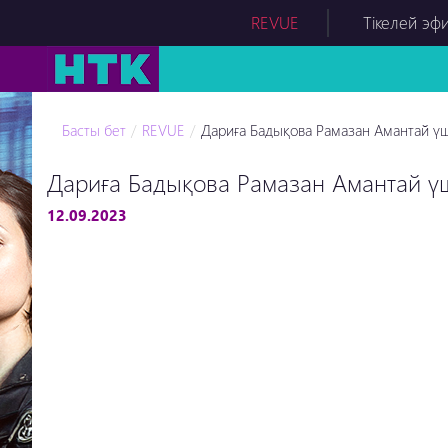
REVUE
Тікелей эф
Басты бет
REVUE
Дариға Бадықова Рамазан Амантай үш
Дариға Бадықова Рамазан Амантай үш
12.09.2023