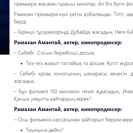
премьера жасаған тұңғыш киногер. Ал біз бүгін ф
Рамазан премьера күні қатты қобалжыды. Тіпті, әд
берді.
– Бірінші тұсаукесеріңді Дубайда жасадың. Неге Б
Рамазан Амантай, актер, кинопродюсер:
– Себебі...Сосын берейінші досым...
Тез-тез жазып тастайық та досым. Күтіп жүрсе
– Себебі қазақ киносының шекарасы кеңесін д
жасадық.
– Бұл фильмге 150 миллион теңге жұмсадың. Инк
Қанша уақытта қайтаруың керек?
Рамазан Амантай, актер, кинопродюсер:
– Осы фильмнің кассасынан қайтарып беруім кере
Тиынына дейін?