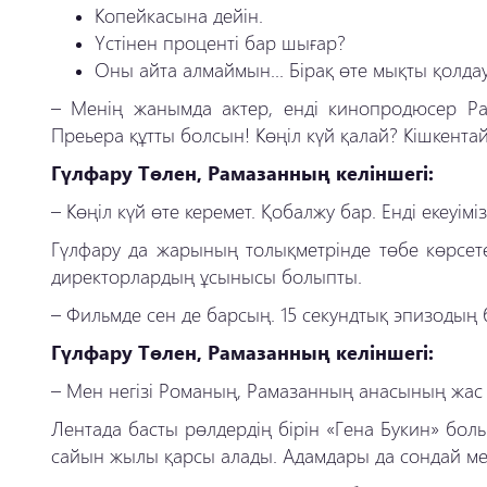
Копейкасына дейін.
Үстінен проценті бар шығар?
Оны айта алмаймын... Бірақ өте мықты қолдау
– Менің жанымда актер, енді кинопродюсер Рама
Преьера құтты болсын! Көңіл күй қалай? Кішкента
Гүлфару Төлен, Рамазанның келіншегі:
– Көңіл күй өте керемет. Қобалжу бар. Енді екеуім
Гүлфару да жарының толықметрінде төбе көрсетеді
директорлардың ұсынысы болыпты.
– Фильмде сен де барсың. 15 секундтық эпизодың 
Гүлфару Төлен, Рамазанның келіншегі:
– Мен негізі Романың, Рамазанның анасының жас ке
Лентада басты рөлдердің бірін «Гена Букин» бол
сайын жылы қарсы алады. Адамдары да сондай мейі