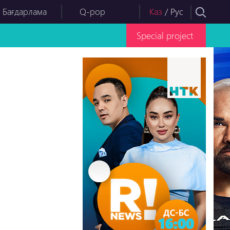
 Бағдарлама
Q-pop
Каз
/
Рус
Special project