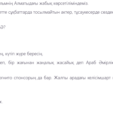
ильмнің Алматыдағы жабық көрсетіліміндеміз.
етте сұқбаттарда тосылмайтын актер, тұсаукесерде сөзде
АӘ?
ң, күтіп жүре бересің.
еп, бір жағынан жаңалық жасайық деп Араб Әмірлік
огнито спонсорың да бар. Жалпы арадағы келісімшарт 
к.