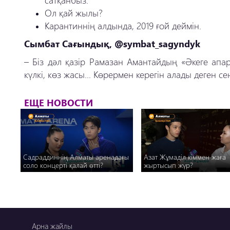
Ол қай жылы?
Карантиннің алдында, 2019 ғой деймін.
Сымбат Сағындық, @symbat_sagyndyk
– Біз дәл қазір Рамазан Амантайдың «Әкеге апар
күлкі, көз жасы... Көрермен керегін алады деген се
ЕЩЕ НОВОСТИ
Садраддиннің Алматы аренадағы
Азат Жұмаділ кіммен жаға
соло концерті қалай өтті?
жыртысып жүр?
Арна жайлы