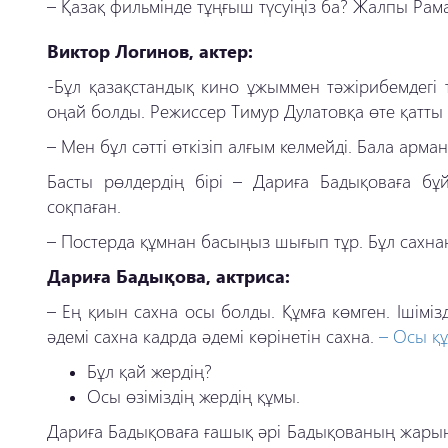
– Қазақ фильмінде тұңғыш түсуіңіз ба? Жалпы Ра
Виктор Логинов, актер:
-Бұл қазақстандық кино ұжыммен тәжірибемдегі т
оңай болды. Режиссер Тимур Дулатовқа өте қатты
– Мен бұл сәтті өткізіп алғым келмейді. Бала арм
Басты рөлдердің бірі – Дариға Бадықоваға бұй
соқпаған.
– Постерда құмнан басыңыз шығып тұр. Бұл сахнан
Дариға Бадықова, актриса:
– Ең қиын сахна осы болды. Құмға көмген. Ішімізд
әдемі сахна кадрда әдемі көрінетін сахна.
– Осы құ
Бұл қай жердің?
Осы өзіміздің жердің құмы.
Дариға Бадықоваға ғашық әрі Бадықованың жарын