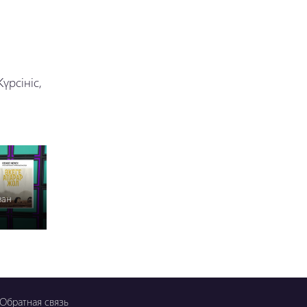
үрсініс,
зан
Обратная связь