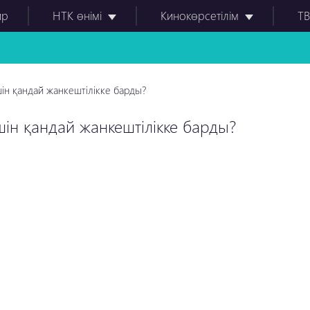
ир
НТК өнімі
Кинокөрсетілім
ТВ
ін қандай жанкештілікке барды?
ін қандай жанкештілікке барды?