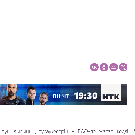
туындысының тұсаукесерін – БАӘ-де жасап келді. 