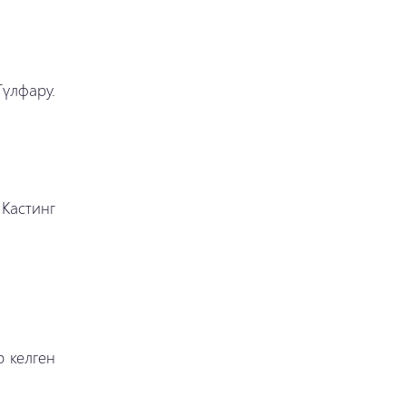
үлфару.
 Кастинг
р келген