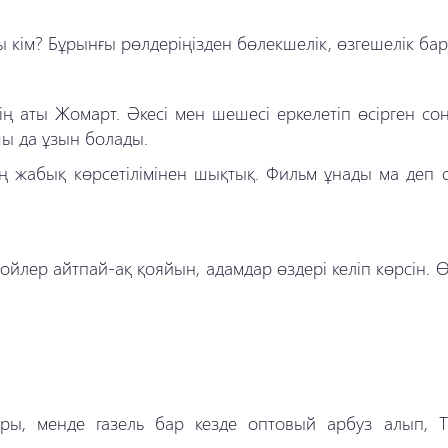
ты кім? Бұрынғы рөлдеріңізден бөлекшелік, өзгешелік ба
ің аты Жомарт. Әкесі мен шешесі еркелетіп өсірген со
шы да ұзын болады.
ың жабық көрсетілімінен шықтық. Фильм ұнады ма деп 
йлер айтпай-ақ қояйын, адамдар өздері келіп көрсін. 
ары, менде газель бар кезде оптовый арбуз алып, Т