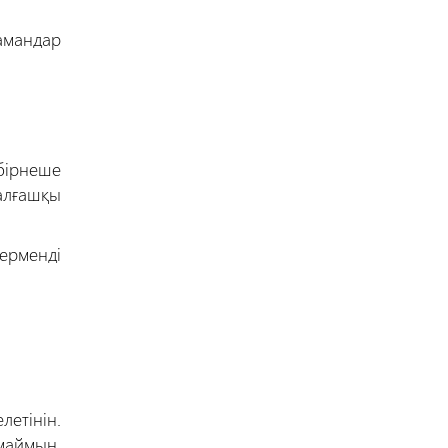
амандар
бірнеше
алғашқы
ерменді
летінін.
маймын.