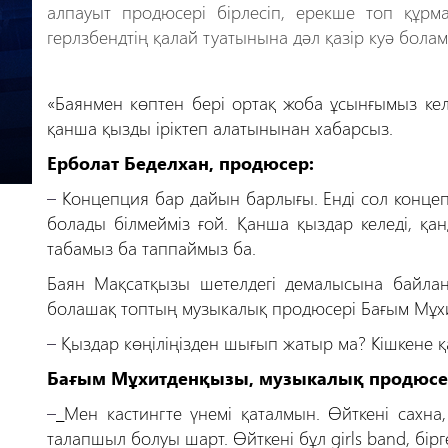
алпауыт продюсері бірлесіп, ерекше топ құрма
герлзбендтің қалай туатынына дәл қазір куә болам
«Баянмен көптен бері ортақ жоба ұсынғымыз ке
қанша қызды іріктеп алатынынан хабарсыз.
Ерболат Беделхан, продюсер:
–
Концепция бар дайын барлығы. Енді сол конце
болады білмейміз ғой. Қанша қыздар келеді, қа
табамыз ба таппаймыз ба.
Баян
Мақсатқызы шетелдегі демалысына байланы
болашақ топтың музыкалық продюсері Бағым Мұхит
–
Қыздар көңіліңізден шығып жатыр ма? Кішкене 
Бағым Мұхитденқызы, музыкалық продюсе
–
Мен кастингте үнемі қаталмын. Өйткені сахна,
талапшыл болуы шарт. Өйткені бұл
girls
band
, бір