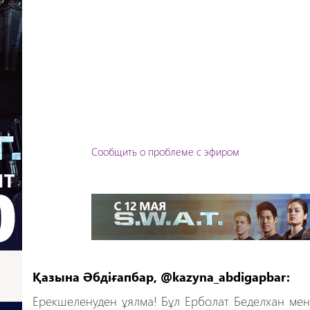
Сообщить о проблеме с эфиром
Қазына Әбдіғапбар, @kazyna_abdigapbar:
Ерекшеленуден ұялма! Бұл Ерболат Беделхан мен