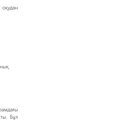
п оқудан
нық.
рамдағы
ты. Бұл