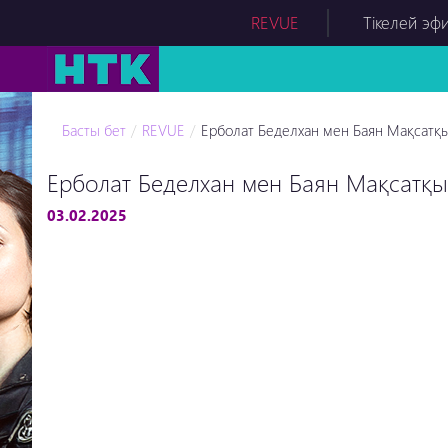
REVUE
Тікелей эф
Басты бет
REVUE
Ерболат Беделхан мен Баян Мақсатқыз
Ерболат Беделхан мен Баян Мақсатқыз
03.02.2025