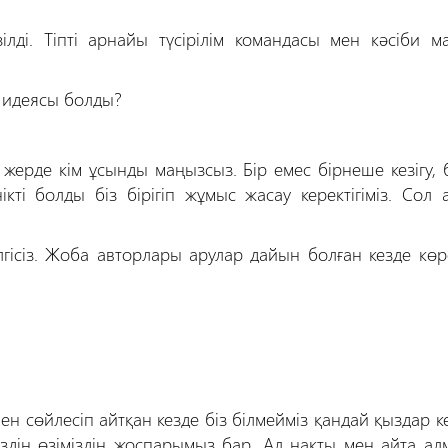
ілді. Тіпті арнайы түсірілім командасы мен кәсіби м
ң идеясы болды?
жерде кім ұсынды маңызсыз. Бір емес бірнеше кезігу, 
кті болды біз бірігіп жұмыс жасау керектігіміз. Сол 
гісіз. Жоба авторлары арулар дайын болған кезде көр
 сөйлесіп айтқан кезде біз білмейміз қандай қыздар ке
іздің өзіміздің жоспарымыз бар. Ал нақты мен айта ал