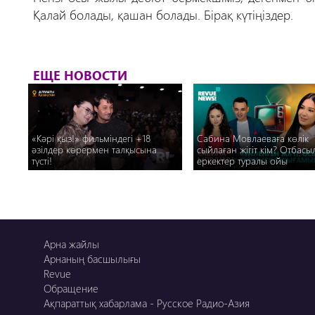
Қалай болады, қашан болады. Бірақ күтіңіздер.
ЕЩЕ НОВОСТИ
«Кәрі қыз!» фильміндегі +18
Сабина Мовлаеваға көлік
әзілдер көрермен талқысына
сыйлаған жігіт кім? Отбасы
түсті!
еркектер туралы ойы
Арна жайлы
Арнаның басшылығы
Revue
Обращение
Ақпараттық хабарлама - Русское Радио-Азия