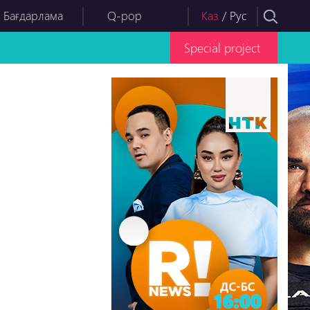
 Бағдарлама
Q-pop
Каз
/
Рус
Special project