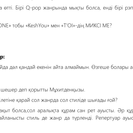
 өтті. Бірі
Q
-
pop
жанрында мықты болса, енді бірі рэ
ONE» тобы «КеshYou» мен «T‘OI»-дің МИКСІ МЕ?
р:
йда дәл қандай екенін айта алмаймын. Өзгеше болары а
т шешер деп қорытты Мұхитденқызы.
ілетіне қарай сол жанрда сол стиліде шығады ғой?
қыт болса,сол аралықта құрам сан рет ауысты. Әр құ
айланысты стиль де жанр да түрленді. Репертуар ауыс