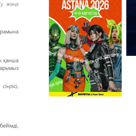
Су жаңа
ұрамына
ы қанша
дарымыз
іңлісі,
бейімді,