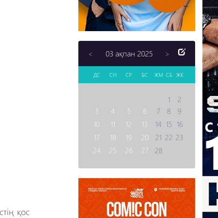
03 ақпан 2025
<
>
ДС
СН
СР
БС
ЖМ
СБ
ЖК
1
2
3
4
5
6
7
8
9
10
11
12
13
14
15
16
17
18
19
20
21
22
23
24
25
26
27
28
тің қос