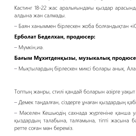
Кастинг 18-22 жас аралығындағы қыздар арасында
алдына жан салмады.
–
Баян ханыммен бірлескен жоба болғандықтан «i
Ерболат Беделхан, продюсер:
–
Мүмкін,иә.
Бағым Мұхитденқызы, музыкалық продюсе
–
Мықтылардың бірлескен миксі болары анық. Ала
Топтың жанры, стилі қандай боларын әзірге уақы
–
Демек таңдалған, сіздерге ұнаған қыздардың қаб
–
Мәселен Кешьюдің сахнада жүргеніне қанша уа
қыздардың талабына, талғамына, тіпті жасына б
ретте соған мән береміз.