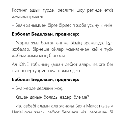
Кастинг ашық түрде, реалити шоу ретінде өткіз
жұмылдырылған.
–
Баян ханыммен бірге бірлесіп жоба ұсыну кімні
Ерболат Беделхан, продюсер:
–
Жарты жыл болған әңгіме біздің арамызда. Бұл 
жобалар, бірнеше ойлар ұсынғаннан кейін түсіні
жобаларымыздың бірі осы.
Ал iONE тобының қашан дебют алары әзірге бел
тың репертуармен қуантамыз десті.
Ерболат Беделхан, продюсер:
–
Бұл жерде дедлайн жоқ.
–
Қашан дайын болады өздері бле ме?
–
Иә, себебі алдын ала жаңағы Баян Мақсатқызымен
Негізі осы жылы дебют бермекшіміз, дегенмен б