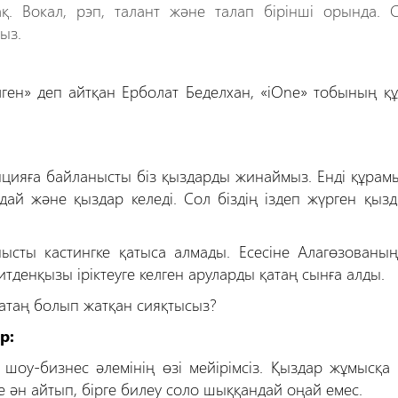
қ. Вокал, рэп, талант және талап бірінші орында. 
ыз.
лген» деп айтқан Ерболат Беделхан, «iOne» тобының қ
пцияға байланысты біз қыздарды жинаймыз. Енді құрам
ндай және қыздар келеді. Сол біздің іздеп жүрген қыз
сты кастингке қатыса алмады. Есесіне Алагөзованың с
денқызы іріктеуге келген аруларды қатаң сынға алды.
қатаң болып жатқан сияқтысыз?
р:
 шоу-бизнес әлемінің өзі мейірімсіз. Қыздар жұмысқа 
ге ән айтып, бірге билеу соло шыққандай оңай емес.