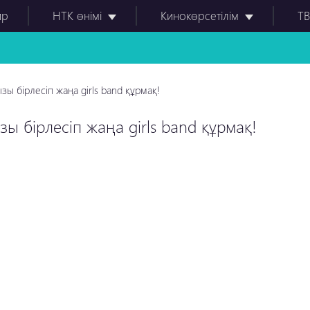
ир
НТК өнімі
Кинокөрсетілім
ТВ
ы бірлесіп жаңа girls band құрмақ!
ы бірлесіп жаңа girls band құрмақ!