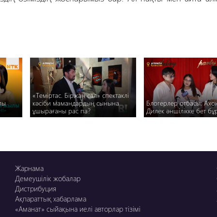
«Теміртас. Біржан сал» спектаклі
лы
кәсіби мамандардың сынына
Блогерлер отбасы: Ахо
ұшырағаны рас па?
Дилек әншілікке бет бұ
Жарнама
Демеушілік жобалар
Дистрибуция
Ақпараттық хабарлама
«Аманат» сыйақына иелі авторлар тізімі