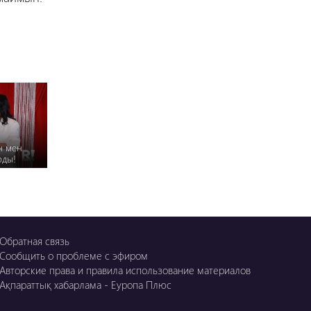
н мен
рды!
Обратная связь
Сообщить о проблеме с эфиром
Авторские права и правила использование материалов
Ақпараттық хабарлама - Еуропа Плюс