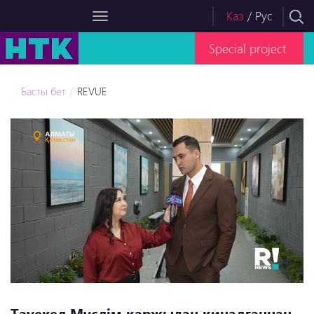
Каз
/
Рус
Special project
Басты бет
REVUE
Тәуекел Мүслім қаржыдан қиналғаннан