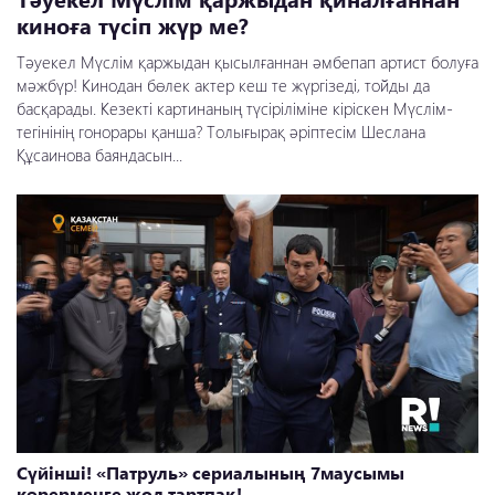
киноға түсіп жүр ме?
Тәуекел Мүслім қаржыдан қысылғаннан әмбепап артист болуға
мәжбүр! Кинодан бөлек актер кеш те жүргізеді, тойды да
басқарады. Кезекті картинаның түсіріліміне кіріскен Мүслім-
тегінінің гонорары қанша? Толығырақ әріптесім Шеслана
Құсаинова баяндасын...
Сүйінші! «Патруль» сериалының 7маусымы
көрерменге жол тартпақ!