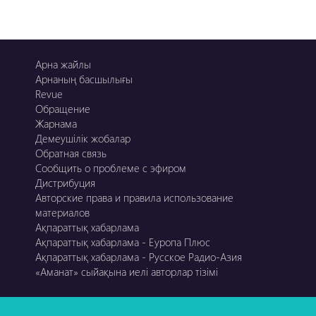
Арна жайлы
Арнаның басшылығы
Revue
Обращение
Жарнама
Демеушілік жобалар
Обратная связь
Сообщить о проблеме с эфиром
Дистрибуция
Авторские права и правила использование
материалов
Ақпараттық хабарлама
Ақпараттық хабарлама - Еуропа Плюс
Ақпараттық хабарлама - Русское Радио-Азия
«Аманат» сыйақына иелі авторлар тізімі