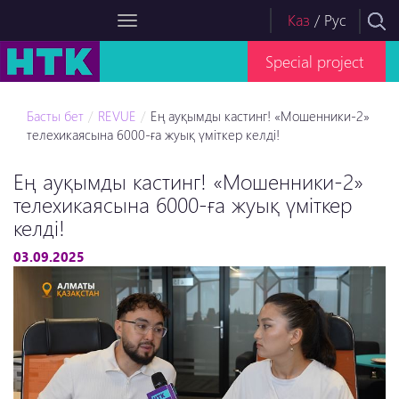
Каз
/
Рус
Special project
Басты бет
REVUE
Ең ауқымды кастинг! «Мошенники-2»
телехикаясына 6000-ға жуық үміткер келді!
Ең ауқымды кастинг! «Мошенники-2»
телехикаясына 6000-ға жуық үміткер
келді!
03.09.2025