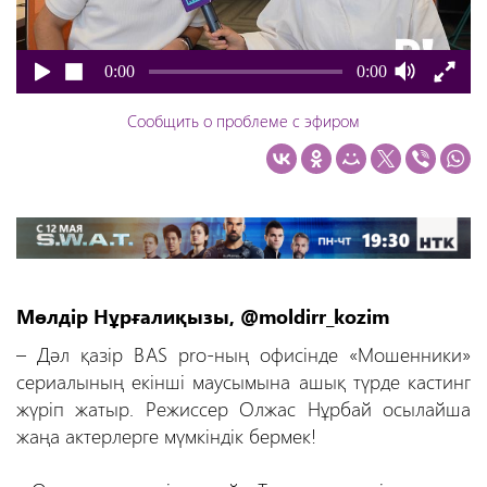
0:00
0:00
Сообщить о проблеме с эфиром
Мөлдір Нұрғалиқызы, @moldirr_kozim
– Дәл қазір BAS pro-ның офисінде «Мошенники»
сериалының екінші маусымына ашық түрде кастинг
жүріп жатыр. Режиссер Олжас Нұрбай осылайша
жаңа актерлерге мүмкіндік бермек!