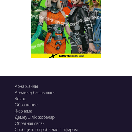
Арна жайлы
Арнаның басшылығы
Revue
Обращение
Жарнама
Демеушілік жобалар
Обратная связь
Сообщить о проблеме с эфиром