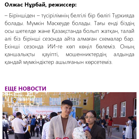
Олжас Нұрбай, режиссер:
– Біріншіден – түсірілімнің белгілі бір бөлігі Түркияда
болады. Мүмкін Мәскеуде болады. Тағы енді біздің
осы шетелде және Қазақстанда болып жатқан, талай
әлі біз бірінші сезонда айта алмаған схемалар бар.
Екінші сезонда ИИ-ге көп көңіл бөлеміз. Оның
қаншалықты қауіпті, мошенниктердің алдында
қандай мүмкіндіктер ашылғанын көрсетеміз.
ЕЩЕ НОВОСТИ