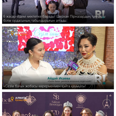
6 жасар Әдемі мектепке барады! Шерхан Пірназардың тұңғышы
білім ордасының табылдырығын аттады.
«Сезім бағы» жобасы көрерменмен қайта қауышты!