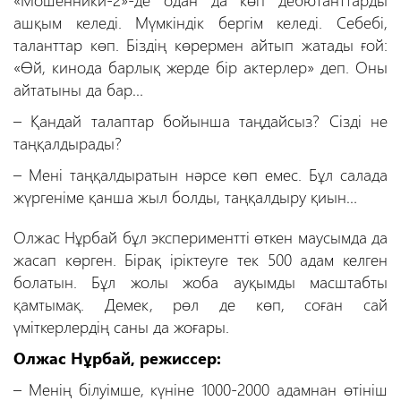
ашқым келеді. Мүмкіндік бергім келеді. Себебі,
таланттар көп. Біздің көрермен айтып жатады ғой:
«Өй, кинода барлық жерде бір актерлер» деп. Оны
айтатыны да бар…
– Қандай талаптар бойынша таңдайсыз? Сізді не
таңқалдырады?
– Мені таңқалдыратын нәрсе көп емес. Бұл салада
жүргеніме қанша жыл болды, таңқалдыру қиын…
Олжас Нұрбай бұл экспериментті өткен маусымда да
жасап көрген. Бірақ іріктеуге тек 500 адам келген
болатын. Бұл жолы жоба ауқымды масштабты
қамтымақ. Демек, рөл де көп, соған сай
үміткерлердің саны да жоғары.
Олжас Нұрбай, режиссер:
– Менің білуімше, күніне 1000-2000 адамнан өтініш