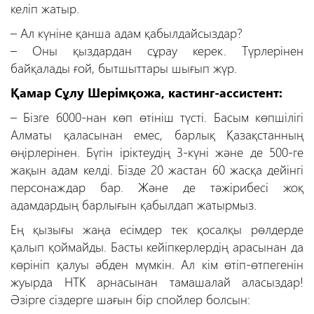
келіп жатыр.
– Ал күніне қанша адам қабылдайсыздар?
– Оны қыздардан сұрау керек
. Түрлерінен
байқалады ғой, бытшыттары шығып жүр.
Қамар Сұлу Шерімқожа, кастинг-ассистент:
– Бізге 6000-нан көп өтініш түсті. Басым көпшілігі
Алматы қаласынан емес, барлық Қазақстанның
өңірлерінен. Бүгін іріктеудің 3-күні және де 500-ге
жақын адам келді. Бізде 20 жастан 60 жасқа дейінгі
персонаждар бар. Және де тәжірибесі жоқ
адамдардың барлығын қабылдап жатырмыз.
Ең қызығы жаңа есімдер тек қосалқы рөлдерде
қалып қоймайды. Басты кейіпкерлердің арасынан да
көрініп қалуы әбден мүмкін. Ал кім өтіп-өтпегенін
жуырда НТК арнасынан тамашалай аласыздар!
Әзірге сіздерге шағын бір спойлер болсын: