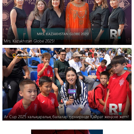
Mrs. Kazakhstan Globe 2025!
Ar Сup 2025 халықаралық балалар турнирінде Қайрат жеңіске жетті!