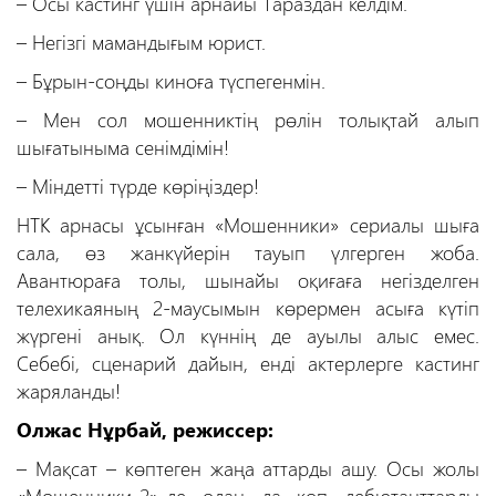
– Осы кастинг үшін арнайы Тараздан келдім.
– Негізгі мамандығым юрист.
– Бұрын-соңды киноға түспегенмін.
– Мен сол мошенниктің рөлін толықтай алып
шығатыныма сенімдімін!
– Міндетті түрде көріңіздер!
НТК арнасы ұсынған «Мошенники» сериалы шыға
сала, өз жанкүйерін тауып үлгерген жоба.
Авантюраға толы, шынайы оқиғаға негізделген
телехикаяның 2-маусымын көрермен асыға күтіп
жүргені анық. Ол күннің де ауылы алыс емес.
Себебі, сценарий дайын, енді актерлерге кастинг
жаряланды!
Олжас Нұрбай, режиссер:
– Мақсат – көптеген жаңа аттарды ашу. Осы жолы
«Мошенники-2»-де одан да көп дебютанттарды