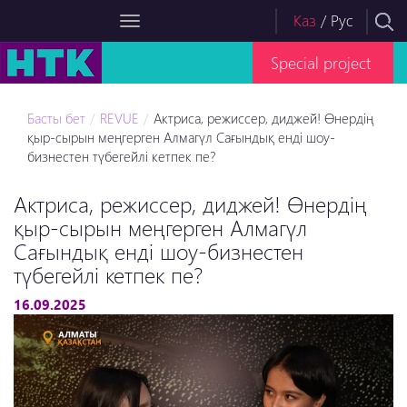
Каз
/
Рус
Special project
Басты бет
REVUE
Актриса, режиссер, диджей! Өнердің
қыр-сырын меңгерген Алмагүл Сағындық енді шоу-
бизнестен түбегейлі кетпек пе?
Актриса, режиссер, диджей! Өнердің
қыр-сырын меңгерген Алмагүл
Сағындық енді шоу-бизнестен
түбегейлі кетпек пе?
16.09.2025