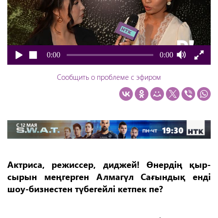
0:00
0:00
Сообщить о проблеме с эфиром
Актриса, режиссер, диджей! Өнердің қыр
-
сырын меңгерген Алмагүл Сағындық енді
шоу-бизнестен түбегейлі кетпек пе?