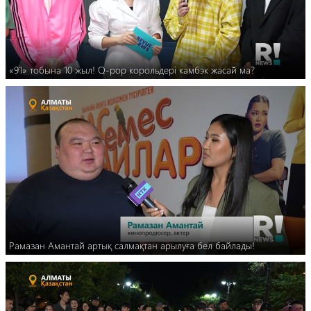
«91» тобына 10 жыл! Q-pop корольдері камбэк жасай ма?
Рамазан Амантай артық салмақтан арылуға бел байлады!