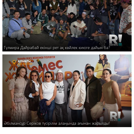
Гүлмира Дайрабай екінші рет ақ көйлек киюге дайын ба?
Әбілмансұр Серіков түсірілім алаңында ағынан жарылды!