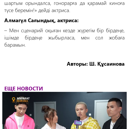
шартым орындалса, гонорарға да қарамай киноға
түсе беремін!» дейді актриса.
Алмагүл Сағындық, актриса:
– Мен сценарий оқыған кезде жүрегім бір бірдеңе,
ішімде бірдеңе жыбырласа, мен сол жобаға
барамын.
Авторы: Ш. Құсаинова
ЕЩЕ НОВОСТИ