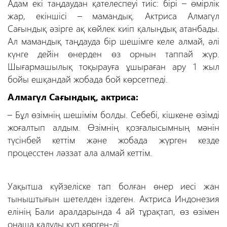
Адам екі таңдаудан қателеспеуі тиіс: бірі – өмірлік
жар, екіншісі – мамандық. Актриса Алмагүл
Сағындық әзірге ақ көйлек киіп қалыңдық атанбады.
Ал мамандық таңдауда бір шешімге келе алмай, әлі
күнге дейін өнерден өз орнын таппай жүр.
Шығармашылық тоқырауға ұшыраған ару 1 жыл
бойы ешқандай жобада бой көрсетпеді.
Алмагүл Сағындық, актриса:
– Бұл өзімнің шешімім болды. Себебі, кішкене өзімді
жоғалтып алдым. Өзімнің қозғалысымның мәнін
түсінбей кеттім және жобада жүрген кезде
процесстен ләззат ала алмай кеттім.
Уақытша күйзеліске тап болған өнер иесі жан
тыныштығын шетелден іздеген. Актриса Индонезия
елінің Бали аралдарында 4 ай тұрақтап, өз өзімен
оңаша қалуды құп көрген-ді.