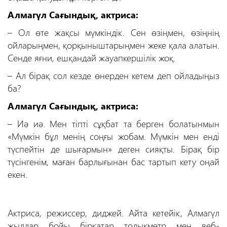
Алмагүл Сағындық, актриса:
– Ол өте жақсы мүмкіндік. Сен өзіңмен, өзіңнің
ойларыңмен, қорқыныштарыңмен жеке қала алатын.
Сенде яғни, ешқандай жауапкершілік жоқ.
– Ал бірақ сол кезде өнерден кетем деп ойладыңыз
ба?
Алмагүл Сағындық, актриса:
– Иә иә. Мен тіпті сұқбат та берген болатынмын
«Мүмкін бұл менің соңғы жобам. Мүмкін мен енді
түспейтін де шығармын» деген сияқты. Бірақ бір
түсінгенім, маған барлығынан бас тартып кету оңай
екен.
Актриса, режиссер, диджей. Айта кетейік, Алмагүл
жылдар бойы бірқатар толықметр мен веб-