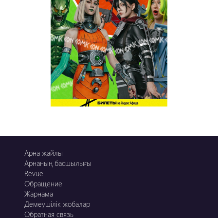
Арна жайлы
Арнаның басшылығы
Revue
Обращение
Жарнама
Демеушілік жобалар
Обратная связь