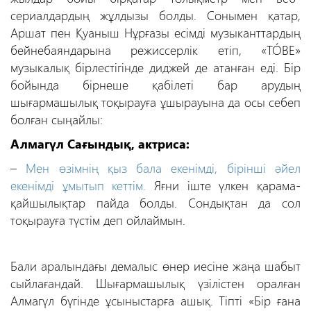
сериалдардың жұлдызы болды. Сонымен қатар,
Аршат пен Қуаныш Нұрғазы есімді музыканттардың
бейнебаяндарына режиссерлік етіп, «TÓBE»
музыкалық бірлестігінде диджей де атанған еді. Бір
бойында бірнеше қабілеті бар арудың
шығармашылық тоқырауға ұшырауына да осы себеп
болған сыңайлы:
Алмагүл Сағындық, актриса:
–
Мен өзімнің қыз бала екенімді, бірінші әйел
екенімді ұмытып кеттім.
Яғни іште үлкен қарама-
қайшылықтар пайда болды. Сондықтан да сол
тоқырауға түстім деп ойлаймын.
Бали аралындағы демалыс өнер иесіне жаңа шабыт
сыйлағандай.
Шығармашылық үзілістен оралған
Алмагүл
бүгінде ұсыныстарға ашық. Тіпті «Бір ғана