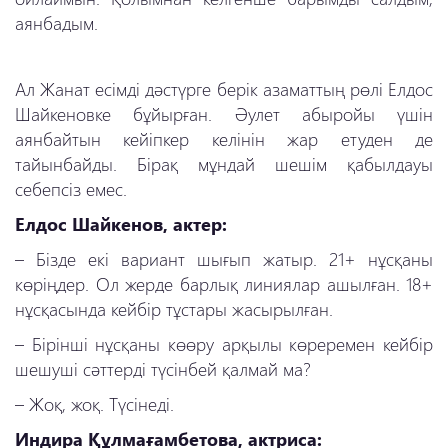
аянбадым.
Ал Жанат есімді дәстүрге берік азаматтың рөлі Елдос
Шайкеновке бұйырған. Әулет абыройы үшін
аянбайтын кейіпкер
келінін жар етуден де
тайынбайды. Бірақ мұндай шешім қабылдауы
себепсіз емес.
Елдос Шайкенов, актер:
–
Бізде екі вариант шығып жатыр. 21+ нұсқаны
көріңдер. Ол жерде барлық линиялар ашылған. 18+
нұсқасында кейбір тұстары жасырылған.
–
Бірінші нұсқаны көөру арқылы көреремен кейбір
шешуші сәттерді түсінбей қалмай ма?
–
Жоқ, жоқ. Түсінеді.
Индира Құлмағамбетова, актриса: