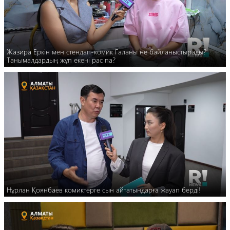
Жазира Еркін мен стендап-комик Галаны не байланыстырады?
Танымалдардың жұп екені рас па?
Нұрлан Қоянбаев комиктерге сын айтатындарға жауап берді!