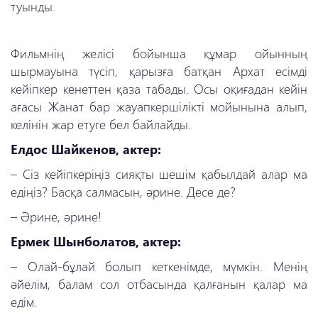
туынды.
Фильмнің желісі бойынша құмар ойынның
шырмауына түсіп, қарызға батқан Архат есімді
кейіпкер кенеттен қаза табады. Осы оқиғадан кейін
ағасы Жанат бар жауапкершілікті мойынына алып,
келінін жар етуге бел байлайды.
Елдос Шайкенов, актер:
–
Сіз кейіпкеріңіз сияқты шешім қабылдай алар ма
едіңіз? Басқа салмасын, әрине. Десе де?
–
Әрине, әрине!
Ермек Шынболатов, актер:
–
Олай-бұлай болып кеткенімде, мүмкін. Менің
әйелім, балам сол отбасында қалғанын қалар ма
едім.