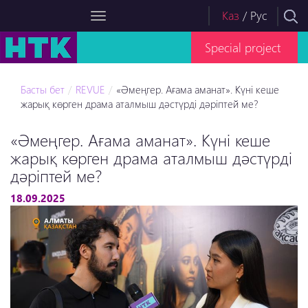
Каз
/
Рус
Special project
Басты бет
REVUE
«Әмеңгер. Ағама аманат». Күні кеше
жарық көрген драма аталмыш дәстүрді дәріптей ме?
«Әмеңгер. Ағама аманат». Күні кеше
жарық көрген драма аталмыш дәстүрді
дәріптей ме?
18.09.2025