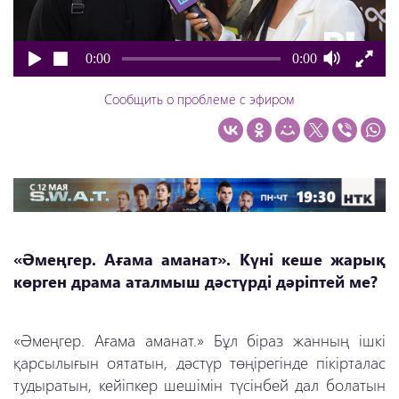
0:00
0:00
Сообщить о проблеме с эфиром
«Әмеңгер. Ағама аманат». Күні
кеше жарық
көрген драма аталмыш дәстүрді дәріптей ме?
«Әмеңгер. Ағама аманат.» Бұл біраз жанның ішкі
қарсылығын оятатын, дәстүр төңірегінде пікірталас
тудыратын, кейіпкер шешімін түсінбей дал болатын