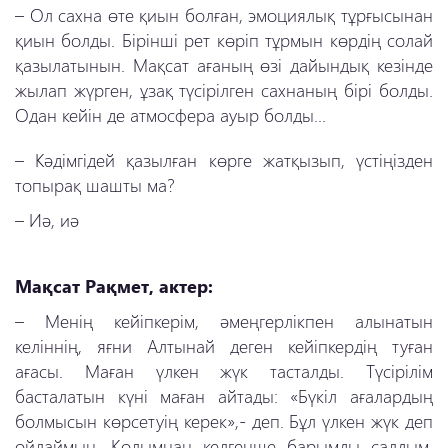
–
Ол сахна өте қиын болған, эмоциялық тұрғысынан
қиын болды. Бірінші рет көріп тұрмын көрдің солай
қазылатынын. Мақсат ағаның өзі дайындық кезінде
жылап жүрген, ұзақ түсірілген сахнаның бірі болды.
Одан кейін де атмосфера ауыр болды...
–
Кәдімгідей қазылған көрге жатқызып, үстіңізден
топырақ шашты ма?
–
Иә, иә
Мақсат Рақмет, актер:
–
Менің кейіпкерім, әмеңгерлікпен алынатын
келіннің, яғни Алтынай деген кейіпкердің туған
ағасы. Маған үлкен жүк тасталды. Түсірілім
басталатын күні маған айтады: «Бүкіл ағалардың
болмысын көрсетуің керек»,- деп. Бұл үлкен жүк деп
ойлаймын. Қолымнан келгенше барымды салдым,