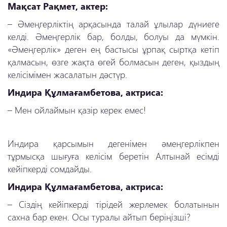
Мақсат Рақмет, актер:
–
Әмеңгерліктің арқасында талай ұлылар дүниеге
келді. Әмеңгерлік бар, болды, болуы да мүмкін.
«Әмеңгерлік» деген ең бастысы ұрпақ сыртқа кетіп
қалмасын, өзге жақта өгей болмасын деген, қыздың
келісімімен жасалатын дәстүр.
Индира Құлмағамбетова, актриса:
–
Мен ойлаймын қазір керек емес!
Индира қарсымын дегенімен әмеңгерлікпен
тұрмысқа шығуға келісім беретін Алтынай есімді
кейіпкерді сомдайды.
Индира Құлмағамбетова
, актриса:
–
Сіздің кейіпкерді тірідей жерлемек болатынын
сахна бар екен. Осы туралы айтып беріңізші?