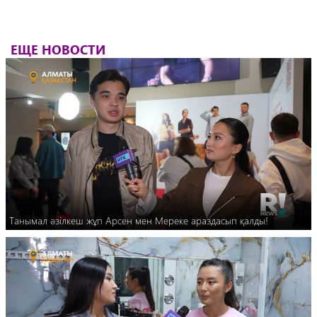
ЕЩЕ НОВОСТИ
Танымал әзілкеш жұп Арсен мен Мереке араздасып қалды!