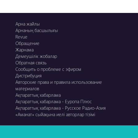
Арна жайлы
Арнаның басшылығы
Revue
Обращение
Жарнама
Демеушілік жобалар
Обратная связь
Сообщить о проблеме с эфиром
Дистрибуция
Авторские права и правила использование
материалов
Ақпараттық хабарлама
Ақпараттық хабарлама - Еуропа Плюс
Ақпараттық хабарлама - Русское Радио-Азия
«Аманат» сыйақына иелі авторлар тізімі