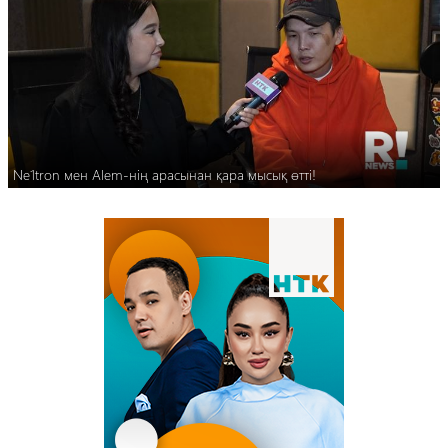
Ne1tron мен Alem-нің арасынан қара мысық өтті!