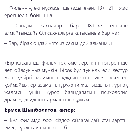
–
Фильмнің екі нұсқасы шығады екен. 18+. 21+ жас
ерекшелігі бойынша.
–
Қандай сахналар бар 18+-ке енгізіле
алмайтындай? Ол сахналарға қатысыңыз бар ма?
–
Бар, бірақ ондай ұятсыз сахна дей алмаймын..
«Бір қарағанда фильм тек әмеңгерліктің төңірегінде
деп ойлауыңыз мүмкін. Бірақ бұл туынды ескі дәстүр
мен қазіргі қоғамның қақтығысын ғана суреттеп
қоймайды, ер азаматтың рухани жалғыздығын, ұрпақ
жалғасы үшін күрес баяндалатын психология
драма»,-дейді шығармашылық ұжым.
Ермек Шынболатов, актер:
–
Бұл фильмде бәрі сіздер ойлағандай стандартты
емес, түрлі қайшылықтар бар.