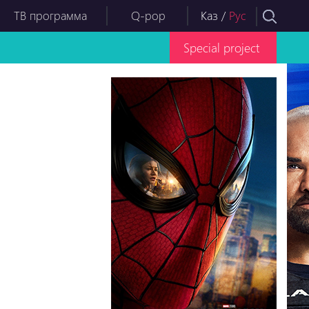
ТВ программа
Q-pop
Каз
/
Рус
Special project