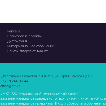
Реклама
Спонсорские проекты
Дистрибуция
Информационное сообщение
Список авторов от Аманат
3, Республика Казахстан, г. Алматы, ул. Юрий Померанцев, 1
 (+7 727) 244-88-44
 office@ntk.kz
6 – © ТОО «Независимый Телевизионный Канал»
ьзование материалов разрешено только при наличии активной ссыл
ьзование материалов телеканала НТК для обработки и обучения а