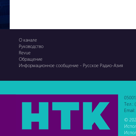
О канале
Руководство
Revue
Обращение
Информационное сообщение - Русское Радио-Азия
05001
Тел.:
Email:
© 202
Испол
Испол