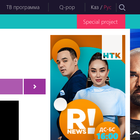
ТВ программа
Q-pop
Каз
/
Рус
Special project
Серия-4
Серия-5