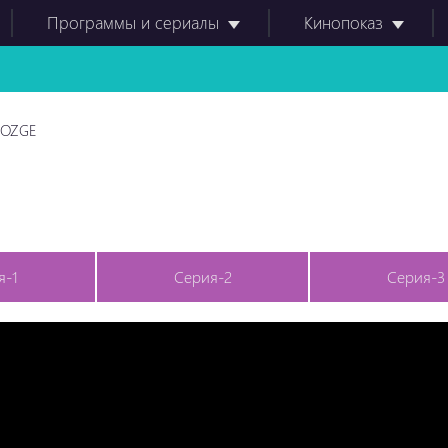
Программы и сериалы
Кинопоказ
OZGE
я-1
Серия-2
Серия-3