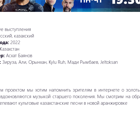
ive выступления
сский, казахский
ода:
2022
Казахстан
ер:
Асхат Баянов
:
Зируза, Али, Орынхан, Kylu Ruh, Мади Рымбаев, Jeltoksan
 проектом мы хотим напомнить зрителям в интернете о золотых
 вдохновляются музыкой старшего поколения. Мы смотрим на обр
певают культовые казахстанские песни в новой аранжировке