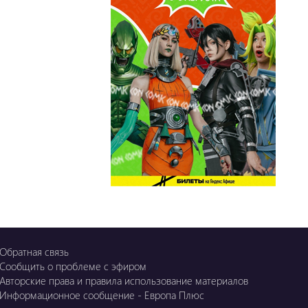
OZGE
Қызық LIVE
Dostyq 99
Ұ-Night show
Сезім Бағы
Обратная связь
Сообщить о проблеме с эфиром
Авторские права и правила использование материалов
Информационное сообщение - Европа Плюс