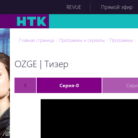
REVUE
Прямой эфир
Главная страница
Программы и сериалы
Программы
OZGE | Тизер
Серия-0
Сери