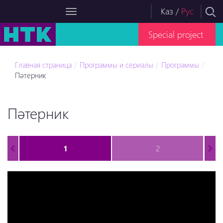
Каз
/
Рус
Special project
Главная страница
Программы и сериалы
Программы
Пәтерник
Пәтерник
1
2