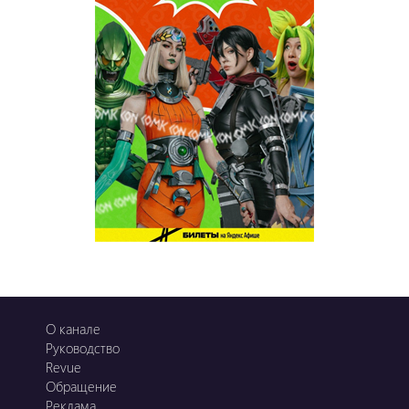
Қызық LIVE
Dostyq 99
Ұ-Night show
Сезім Бағы
О канале
Руководство
Revue
Обращение
Реклама