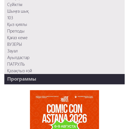
Сүйіктім
Шыңға шық
103
Қыз қиялы
Преподы
Қағаз кеме
ВУЗЕРЫ
Зауал
Ауылдастар
ПАТРУЛЬ
Қазақпыз ғой
Программы
НТК - 20 лет!
REVUE ONLINE
TABOO
REVUE WEEKLY
OZMZ ғой
Пәтерник
OZGE