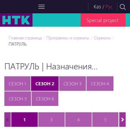
Каз
/
Рус
Special project
Главная страница
Программы и сериалы
Сериалы
ПАТРУЛЬ
ПАТРУЛЬ | Назначения...
СЕЗОН 1
СЕЗОН 2
СЕЗОН 3
СЕЗОН 4
СЕЗОН 5
СЕЗОН 6
1
3
4
5