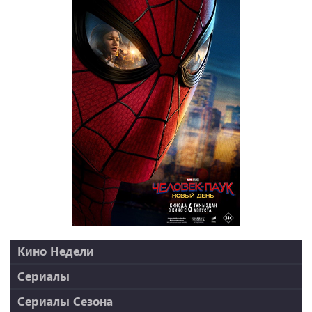
Кино Недели
Миссия: невыполнима
Сериалы
Малыш на драйве
Бақытсыздар бағы
Сериалы Сезона
Рыцарь дня