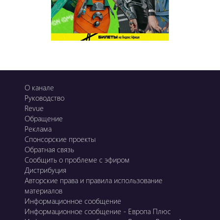
О канале
Руководство
Revue
Обращение
Реклама
Спонсорские проекты
Обратная связь
Сообщить о проблеме с эфиром
Дистрибуция
Авторские права и правила использование
материалов
Информационное сообщение
Информационное сообщение - Европа Плюс