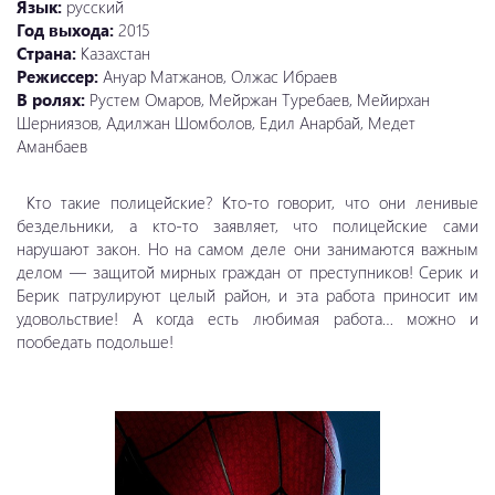
Язык:
русский
Год выхода:
2015
Страна:
Казахстан
Режиссер:
Ануар Матжанов, Олжас Ибраев
В ролях:
Рустем Омаров, Мейржан Туребаев, Мейирхан
Шерниязов, Адилжан Шомболов, Едил Анарбай, Медет
Аманбаев
Кто такие полицейские? Кто-то говорит, что они ленивые
бездельники, а кто-то заявляет, что полицейские сами
нарушают закон. Но на самом деле они занимаются важным
делом — защитой мирных граждан от преступников! Серик и
Берик патрулируют целый район, и эта работа приносит им
удовольствие! А когда есть любимая работа… можно и
пообедать подольше!