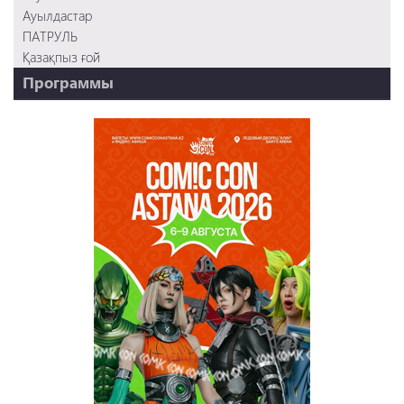
Ауылдастар
ПАТРУЛЬ
Қазақпыз ғой
Программы
НТК - 20 лет!
REVUE ONLINE
TABOO
REVUE WEEKLY
OZMZ ғой
Пәтерник
OZGE
Қызық LIVE
Dostyq 99
Ұ-Night show
Сезім Бағы