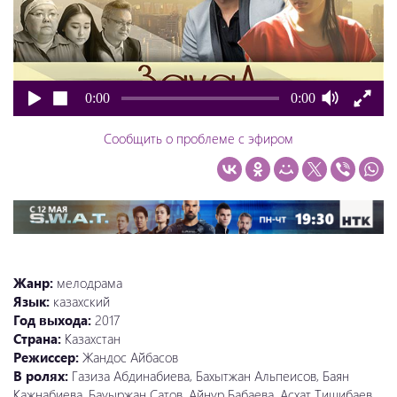
0:00
0:00
Сообщить о проблеме с эфиром
Жанр:
мелодрама
Язык:
казахский
Год выхода:
2017
Страна:
Казахстан
Режиссер:
Жандос Айбасов
В ролях:
Газиза Абдинабиева, Бахытжан Альпеисов, Баян
Кажнабиева, Бауыржан Сатов, Айнур Бабаева, Асхат Тишибаев,