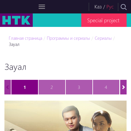
Каз
/
Рус
Special project
Главная страница
Программы и сериалы
Сериалы
Зауал
Зауал
1
2
3
4