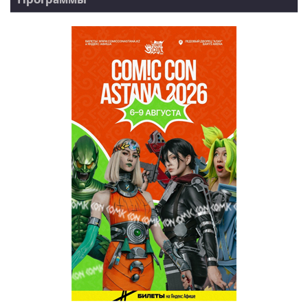
НТК - 20 лет!
REVUE ONLINE
TABOO
REVUE WEEKLY
OZMZ ғой
Пәтерник
OZGE
Қызық LIVE
Dostyq 99
Ұ-Night show
Сезім Бағы