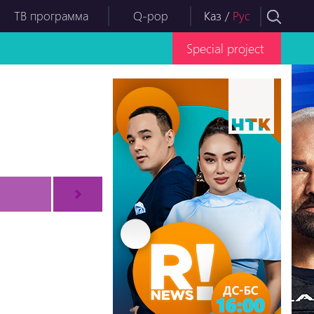
ТВ программа
Q-pop
Каз
/
Рус
Special project