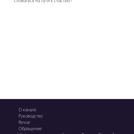
сломаться на пути к счастью?
О канале
Руководство
Revue
Обращение