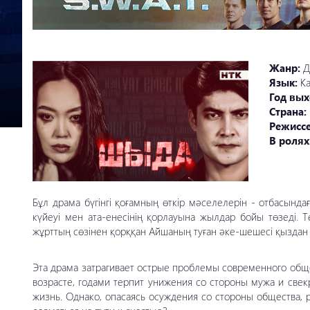
Жанр:
Д
Язык:
К
Год вых
Страна:
Режиссе
В ролях
Бұл драма бүгінгі қоғамның өткір мәселелерін - отбасын
күйеуі мен ата-енесінің қорлауына жылдар бойы төзеді. Т
жұрттың сөзінен қорққан Айшаның туған әке-шешесі қыздан 
Эта драма затрагивает острые проблемы современного об
возрасте, годами терпит унижения со стороны мужа и свекр
жизнь. Однако, опасаясь осуждения со стороны общества, 