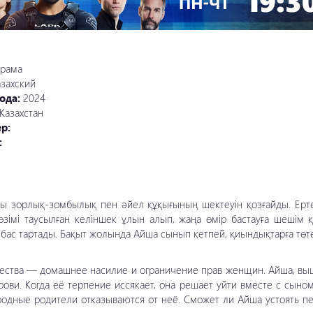
рама
азахский
ода:
2024
Казахстан
р:
:
дағы зорлық-зомбылық пен әйел құқығының шектеуін қозғайды. Ерт
өзімі таусылған келіншек ұлын алып, жаңа өмір бастауға шешім 
бас тартады. Бақыт жолында Айша сынып кетпей, қиындықтарға төт
щества — домашнее насилие и ограничение прав женщин. Айша, в
ови. Когда её терпение иссякает, она решает уйти вместе с сыно
родные родители отказываются от неё. Сможет ли Айша устоять п