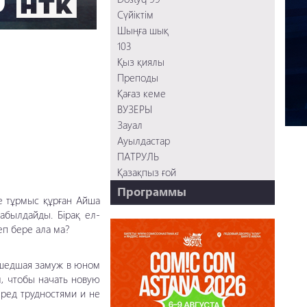
Сүйіктім
Шыңға шық
103
Қыз қиялы
Преподы
Қағаз кеме
ВУЗЕРЫ
Зауал
Ауылдастар
ПАТРУЛЬ
Қазақпыз ғой
Программы
е тұрмыс құрған Айша
НТК - 20 лет!
қабылдайды. Бірақ ел-
REVUE ONLINE
еп бере ала ма?
TABOO
REVUE WEEKLY
ышедшая замуж в юном
OZMZ ғой
м, чтобы начать новую
Пәтерник
еред трудностями и не