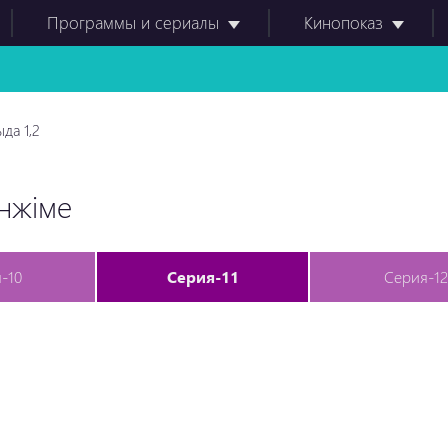
Программы и сериалы
Кинопоказ
да 1,2
енжіме
-10
Серия-11
Серия-12