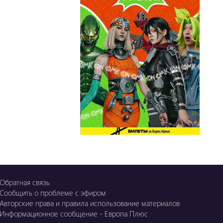
OZGE
Қызық LIVE
Dostyq 99
Ұ-Night show
Сезім Бағы
Обратная связь
Сообщить о проблеме с эфиром
Авторские права и правила использование материалов
Информационное сообщение - Европа Плюс