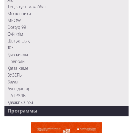
Сүйіктім
Теңіз түсті махаббат
Мошенники
Мошенники
MEOW
Dostyq 99
Сүйіктім
Шыңға шық
103
Қыз қиялы
Преподы
Қағаз кеме
ВУЗЕРЫ
Зауал
Ауылдастар
ПАТРУЛЬ
Қазақпыз ғой
Программы
НТК - 20 лет!
REVUE ONLINE