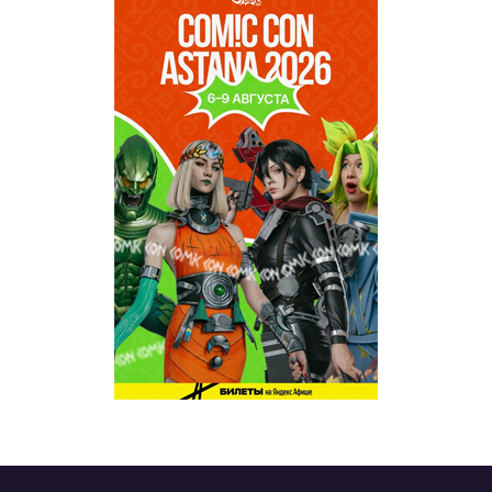
TABOO
REVUE WEEKLY
OZMZ ғой
Пәтерник
OZGE
Қызық LIVE
Dostyq 99
Ұ-Night show
Сезім Бағы