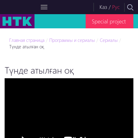
Каз
/
Рус
Special project
Главная страница
Программы и сериалы
Сериалы
Түнде атылған оқ
Түнде атылған оқ