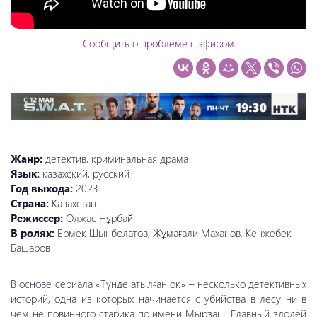
Сообщить о проблеме с эфиром
Жанр:
детектив, криминальная драма
Язык:
казахский, русский
Год выхода:
2023
Страна:
Казахстан
Режиссер:
Олжас Нұрбай
В ролях:
Ермек Шынболатов, Жұмағали Маханов, Кенжебек
Башаров
В основе сериала «Түнде атылған оқ» – несколько детективных
историй, одна из которых начинается с убийства в лесу ни в
чем не повинного старика по имени Мырзаш. Главный злодей