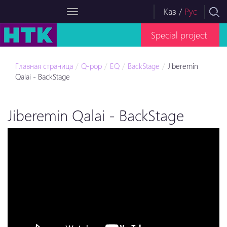
Каз
/
Рус
Special project
Главная страница
Q-pop
EQ
BackStage
Jiberemin
Qalai - BackStage
Jiberemin Qalai - BackStage