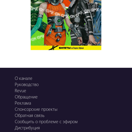
О канале
Руководство
Revue
Обращение
Реклама
Спонсорские проекты
Обратная связь
Сообщить о проблеме с эфиром
Дистрибуция