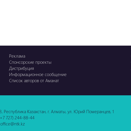
Реклама
Спонсорские проекты
Дистрибуция
Информационное сообщение
Список авторов от Аманат
3, Республика Казахстан, г. Алматы, ул. Юрий Померанцев, 1
 (+7 727) 244-88-44
 office@ntk.kz