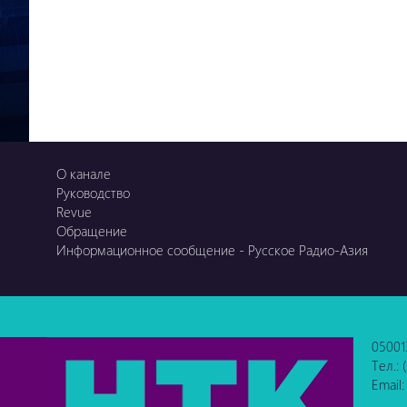
О канале
Руководство
Revue
Обращение
Информационное сообщение - Русское Радио-Азия
05001
Тел.:
Email: