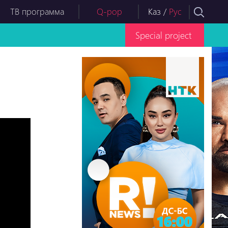
ТВ программа
Q-pop
Каз
/
Рус
Special project