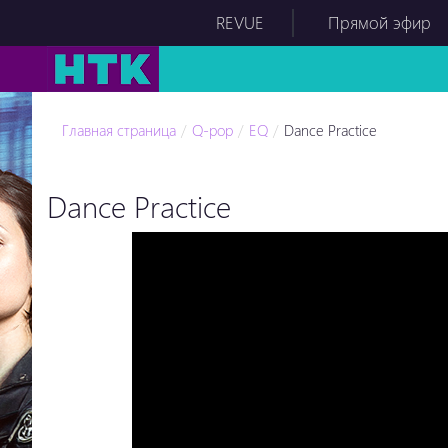
REVUE
Прямой эфир
Главная страница
Q-pop
EQ
Dance Practice
Dance Practice