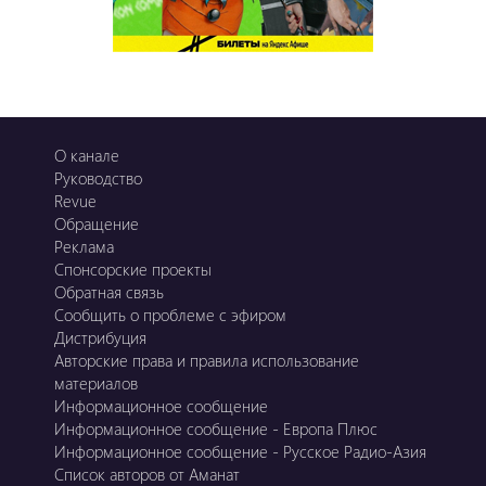
О канале
Руководство
Revue
Обращение
Реклама
Спонсорские проекты
Обратная связь
Сообщить о проблеме с эфиром
Дистрибуция
Авторские права и правила использование
материалов
Информационное сообщение
Информационное сообщение - Европа Плюс
Информационное сообщение - Русское Радио-Азия
Список авторов от Аманат