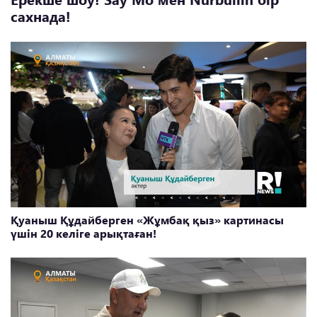
сахнада!
Қуаныш Құдайберген «Жұмбақ қыз» картинасы
үшін 20 келіге арықтаған!