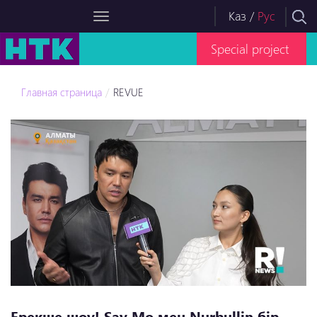
Каз
/
Рус
Special project
Главная страница
REVUE
Ерекше шоу! Say Mo мен Nurbullin бір