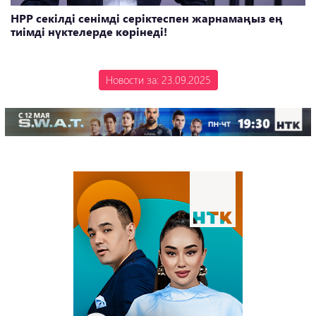
НРР секілді сенімді серіктеспен жарнамаңыз ең
тиімді нүктелерде көрінеді!
Новости за: 23.09.2025