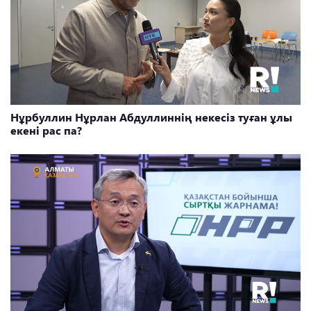
Нұрбуллин Нұрлан Абдуллиннің некесіз туған ұлы
екені рас па?