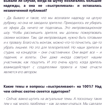
Бывали ли случаи, когда на шутку возлагались большие
надежды, а она не «выстреливала» и оставалась
незамеченной публикой?
- Да. Бывало и такое, что мы возлагали надежду на целую
рубрику, но она не заходила зрителю. Приходилось ее убирать
из эфира. Да, ничего не поделаешь. Это импровизационное
шоу. Чтобы рассмешить зрителя, мы должны пожертвовать
своими мозгами. Там, где импровизация, нужно быть готовыми
и к провалу. Благо есть монтаж, можно что-то почистить, где-то
убрать лишнее. Но это для телезрителей. Но наши зрители в
студии, на концертах – они счастливчики. Они видят все – и
падения, и взлеты. Они даже иногда советуют нашим
участникам, как пошутить. И это очень круто, когда зритель
взаимодействует с создателями проекта и тоже отчасти
является его автором.
Какие темы и вопросы «выстреливают» на 100%? Над
чем сейчас охотно смеется аудитория?
- Сейчас важно шутить на актуальные темы. А поскольку таких
тем у нас много, проблема – как за ними угнаться. Мы сделали