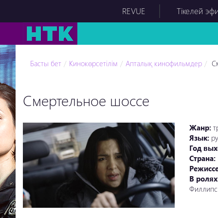
REVUE
Тікелей эф
Басты бет
Кинокөрсетілім
Апталық кинофильмдер
См
Смертельное шоссе
Жанр:
т
Язык:
р
Год вых
Страна:
Режисс
В ролях
Филлипс-