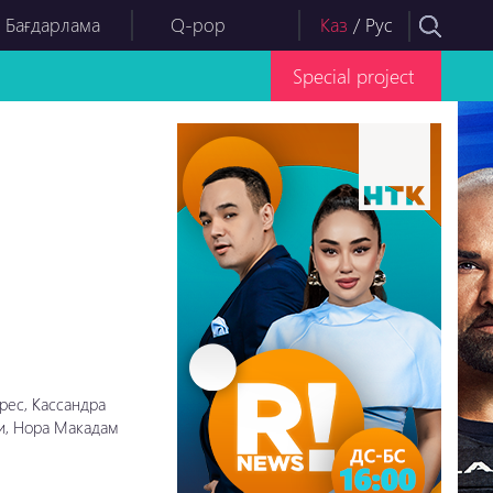
 Бағдарлама
Q-pop
Каз
/
Рус
Special project
рес, Кассандра
ти, Нора Макадам