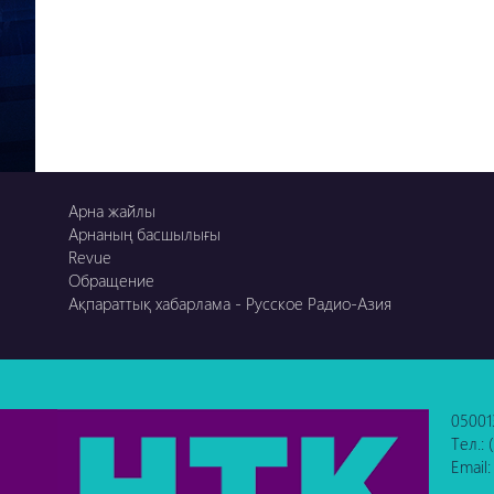
Арна жайлы
Арнаның басшылығы
Revue
Обращение
Ақпараттық хабарлама - Русское Радио-Азия
05001
Тел.:
Email: