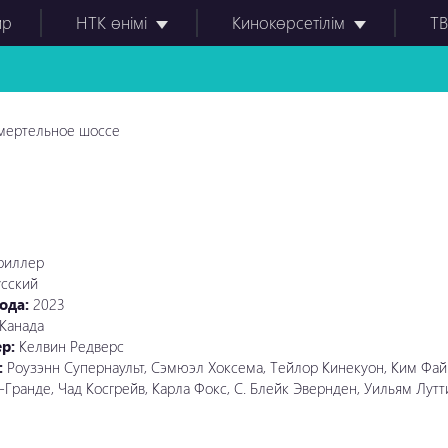
ир
НТК өнімі
Кинокөрсетілім
ТВ
ертельное шоссе
риллер
усский
ода:
2023
Канада
ер:
Келвин Редверс
:
Роузэнн Супернаульт, Сэмюэл Хоксема, Тейлор Кинекуон, Ким Фай
Гранде, Чад Косгрейв, Карла Фокс, С. Блейк Эвернден, Уильям Лут