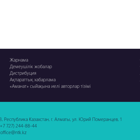
Жарнама
Демеушілік жобалар
Дистрибуция
Ақпараттық хабарлама
«Аманат» сыйақына иелі авторлар тізімі
3, Республика Казахстан, г. Алматы, ул. Юрий Померанцев, 1
 (+7 727) 244-88-44
 office@ntk.kz