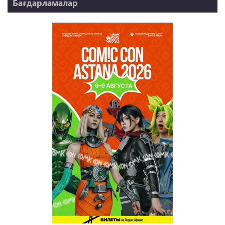
Бағдарламалар
НТК 20 жыл!
REVUE ONLINE
TABOO
REVUE WEEKLY
OZMZ ғой
Пәтерник
OZGE
Қызық LIVE
Dostyq 99
Ұ-Night show
Сезім Бағы