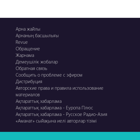
Арна жайлы
Арнаның басшылығы
Revue
Обращение
Жарнама
Демеушілік жобалар
Обратная связь
Сообщить о проблеме с эфиром
Дистрибуция
Авторские права и правила использование
материалов
Ақпараттық хабарлама
Ақпараттық хабарлама - Еуропа Плюс
Ақпараттық хабарлама - Русское Радио-Азия
«Аманат» сыйақына иелі авторлар тізімі