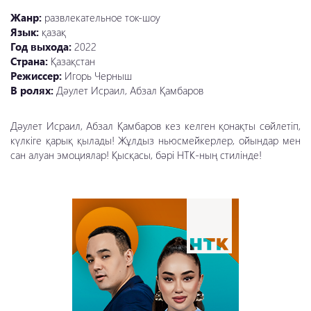
Жанр:
развлекательное ток-шоу
Язык:
қазақ
Год выхода:
2022
Страна:
Қазақстан
Режиссер:
Игорь Черныш
В ролях:
Дәулет Исраил, Абзал Қамбаров
Дәулет Исраил, Абзал Қамбаров кез келген қонақты сөйлетіп,
күлкіге қарық қылады! Жұлдыз ньюсмейкерлер, ойындар мен
сан алуан эмоциялар! Қысқасы, бәрі НТК-ның стилінде!