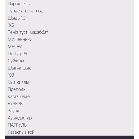
Преподы
Параллель
Заложница 2
Қағаз кеме
Түнде атылған оқ
Смертельное шоссе
103
Шыда 1,2
Шыңға шық
ЖБ
Сүйіктім
Теңіз түсті махаббат
Мошенники
Мошенники
MEOW
Dostyq 99
Сүйіктім
Шыңға шық
103
Қыз қиялы
Преподы
Қағаз кеме
ВУЗЕРЫ
Зауал
Ауылдастар
ПАТРУЛЬ
Қазақпыз ғой