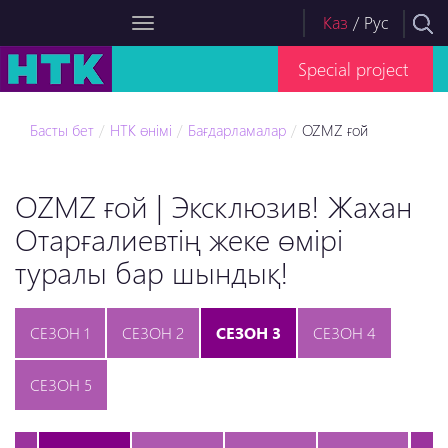
Каз
/
Рус
Special project
Басты бет
НТК өнімі
Бағдарламалар
OZMZ ғой
OZMZ ғой | Эксклюзив! Жахан
Отарғалиевтің жеке өмірі
туралы бар шындық!
СЕЗОН 1
СЕЗОН 2
СЕЗОН 3
СЕЗОН 4
СЕЗОН 5