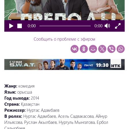
0:00
0:00
Сообщить о проблеме с эфиром
Жанр:
комедия
Язык:
орысша
Год выхода:
2014
Страна:
Қазақстан
Режиссер:
Нуртас Адамбаев
В ролях:
Нуртас Адамбаев, Асель Садвакасова, Айнур
Ильясова, Руслан Акылбаев, Нургуль Мынгатова, Ербол
Садырбаев