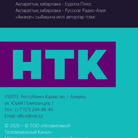
Ақпараттық хабарлама - Еуропа Плюс
Ақпараттық хабарлама - Русское Радио-Азия
«Аманат» сыйақына иелі авторлар тізімі
050013, Республика Казахстан, г. Алматы,
ул. Юрий Померанцев, 1
Тел.: (+7 727) 244-88-44
Email: office@ntk.kz
© 2026 – © ТОО «Независимый
Телевизионный Канал»