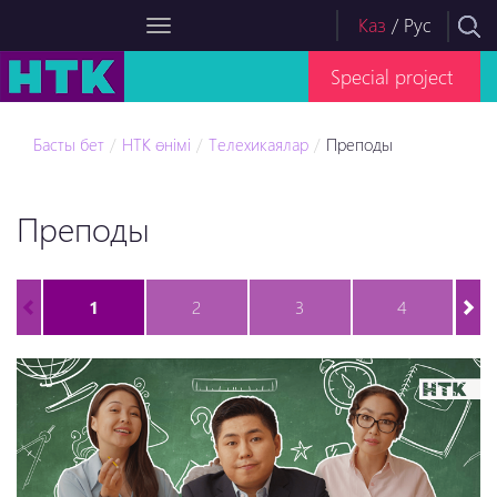
Каз
/
Рус
Special project
Басты бет
НТК өнімі
Телехикаялар
Преподы
Преподы
1
2
3
4