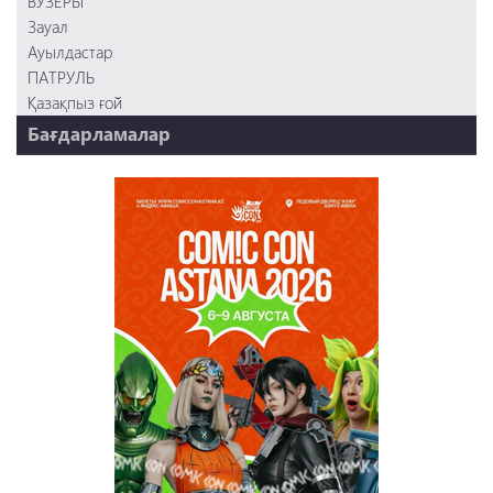
ВУЗЕРЫ
Зауал
Ауылдастар
ПАТРУЛЬ
Қазақпыз ғой
Бағдарламалар
НТК 20 жыл!
REVUE ONLINE
TABOO
REVUE WEEKLY
OZMZ ғой
Пәтерник
OZGE
Қызық LIVE
Dostyq 99
Ұ-Night show
Сезім Бағы