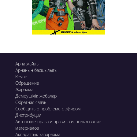
Арна жайлы
Арнаның басшылығы
Revue
Обращение
Жарнама
Демеушілік жобалар
Обратная связь
Сообщить о проблеме с эфиром
Дистрибуция
Авторские права и правила использование
материалов
Ақпараттық хабарлама