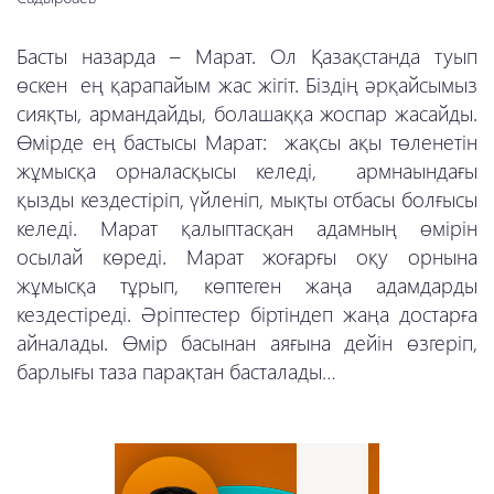
Басты назарда – Марат. Ол Қазақстанда туып
өскен ең қарапайым жас жігіт. Біздің әрқайсымыз
сияқты, армандайды, болашаққа жоспар жасайды.
Өмірде ең бастысы Марат: жақсы ақы төленетін
жұмысқа орналасқысы келеді, армнаындағы
қызды кездестіріп, үйленіп, мықты отбасы болғысы
келеді. Марат қалыптасқан адамның өмірін
осылай көреді. Марат жоғарғы оқу орнына
жұмысқа тұрып, көптеген жаңа адамдарды
кездестіреді. Әріптестер біртіндеп жаңа достарға
айналады. Өмір басынан аяғына дейін өзгеріп,
барлығы таза парақтан басталады…