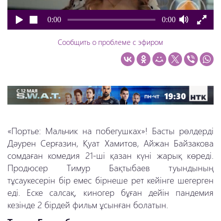
0:00
0:00
Сообщить о проблеме с эфиром
«Портье: Мальчик на побегушках»! Басты рөлдерді
Дәурен Серғазин, Қуат Хамитов, Айжан Байзакова
сомдаған комедия 21-ші қазан күні жарық көреді.
Продюсер Тимур Бақтыбаев туындының
тұсаукесерін бір емес бірнеше рет кейінге шегерген
еді. Еске салсақ, киногер бұған дейін пандемия
кезінде 2 бірдей фильм ұсынған болатын.