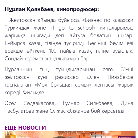
Нұрлан Қоянбаев, кинопродюсер:
- Желтоқсан айында бұйырса. «Бизнес по-казахски
Түркияда» және «I go to school» киноларымыз
жарыққа шығады деп айтуға болатын шығар.
Бұйырса қазақ тілінде түсірілді. Бесінші бөлім өзі
ерекше өйткені, 100 пайыз қазақ тіліне ауыстық.
Сондай керемет жаңалығымыз бар.
Нұрланның тың туындыларынан өзге, 31-ші
желтоқсан күні режиссер Әлен Ниязбеков
таспалаған «Моя большая семья» лентасы жарық
көреді. Фильмде
Әсел Сәдвакасова, Гүлнәр Сильбаева, Дина
Тасбулатова және Олжас Әлжанов бой көрсетеді.
ЕЩЕ НОВОСТИ