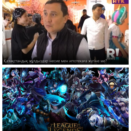
Қазақстандық жұлдыздар несие мен ипотекаға жүгіне ме?