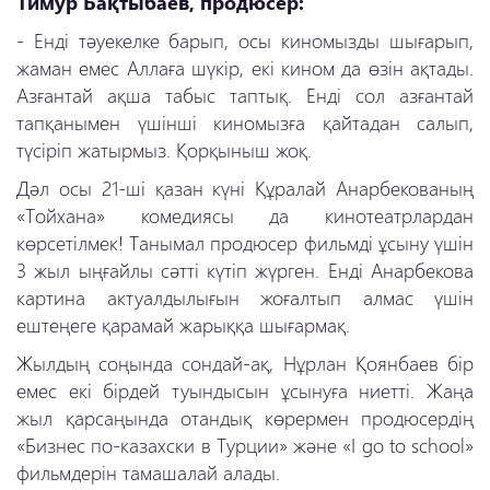
Тимур Бақтыбаев, продюсер:
- Енді тәуекелке барып, осы киномызды шығарып,
жаман емес Аллаға шүкір, екі кином да өзін ақтады.
Азғантай ақша табыс таптық. Енді сол азғантай
тапқанымен үшінші киномызға қайтадан салып,
түсіріп жатырмыз. Қорқыныш жоқ.
Дәл осы 21-ші қазан күні Құралай Анарбекованың
«Тойхана» комедиясы да кинотеатрлардан
көрсетілмек! Танымал продюсер фильмді ұсыну үшін
3 жыл ыңғайлы сәтті күтіп жүрген. Енді Анарбекова
картина актуалдылығын жоғалтып алмас үшін
ештеңеге қарамай жарыққа шығармақ.
Жылдың соңында сондай-ақ, Нұрлан Қоянбаев бір
емес екі бірдей туындысын ұсынуға ниетті. Жаңа
жыл қарсаңында отандық көрермен продюсердің
«Бизнес по-казахски в Турции» және «I go to school»
фильмдерін тамашалай алады.