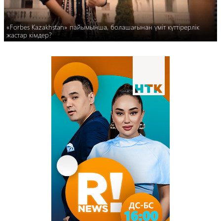
«Forbes Kazakhstan» пайымынша, болашағынан үміт күттірерлік
жастар кімдер?