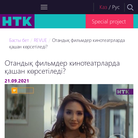
Каз
/
Рус
Special project
Басты бет
REVUE
Отандық фильмдер кинотеатрларда
қашан көрсетіледі?
Отандық фильмдер кинотеатрларда
қашан көрсетіледі?
21.09.2021