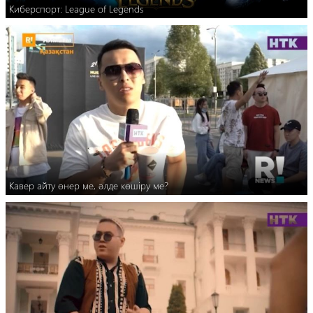
Киберспорт: League of Legends
Кавер айту өнер ме, әлде көшіру ме?