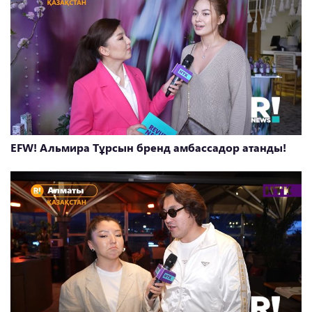
EFW! Альмира Тұрсын бренд амбассадор атанды!