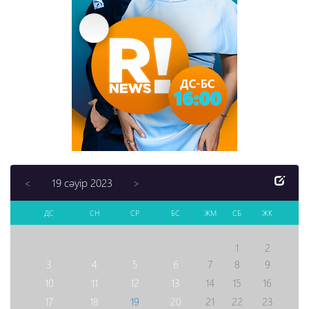
19 сәуір 2023
<
>
ДС
СН
СР
БС
ЖМ
СБ
ЖК
1
2
3
4
5
6
7
8
9
10
11
12
13
14
15
16
17
18
19
20
21
22
23