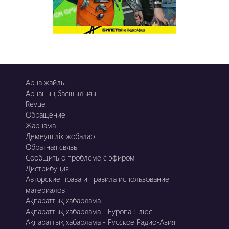
Арна жайлы
Арнаның басшылығы
Revue
Обращение
Жарнама
Демеушілік жобалар
Обратная связь
Сообщить о проблеме с эфиром
Дистрибуция
Авторские права и правила использование
материалов
Ақпараттық хабарлама
Ақпараттық хабарлама - Еуропа Плюс
Ақпараттық хабарлама - Русское Радио-Азия