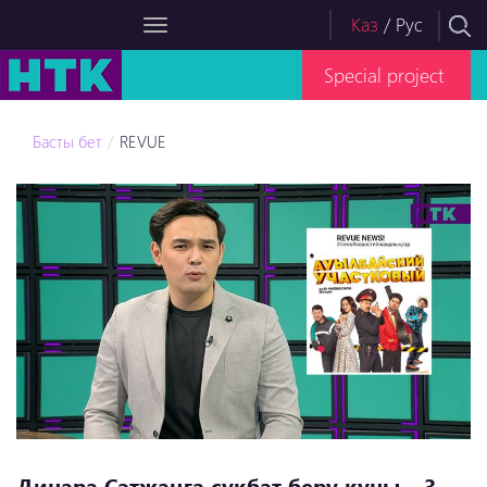
Каз
/
Рус
Special project
Басты бет
REVUE
Динара Сәтжанға сұқбат беру құны – 3