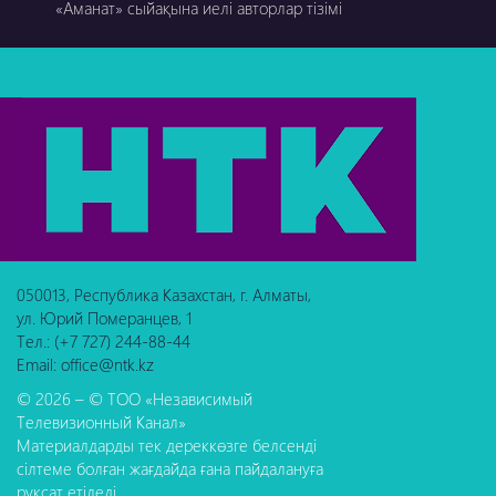
«Аманат» сыйақына иелі авторлар тізімі
050013, Республика Казахстан, г. Алматы,
ул. Юрий Померанцев, 1
Тел.: (+7 727) 244-88-44
Email: office@ntk.kz
© 2026 – © ТОО «Независимый
Телевизионный Канал»
Материалдарды тек дереккөзге белсенді
сілтеме болған жағдайда ғана пайдалануға
рұқсат етіледі.