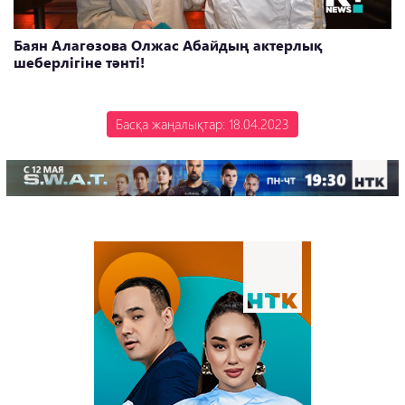
Баян Алагөзова Олжас Абайдың актерлық
шеберлігіне тәнті!
Басқа жаңалықтар: 18.04.2023