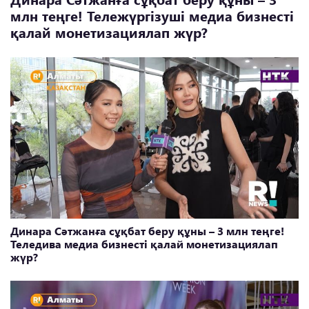
млн теңге! Тележүргізуші медиа бизнесті
қалай монетизациялап жүр?
Динара Сәтжанға сұқбат беру құны – 3 млн теңге!
Теледива медиа бизнесті қалай монетизациялап
жүр?