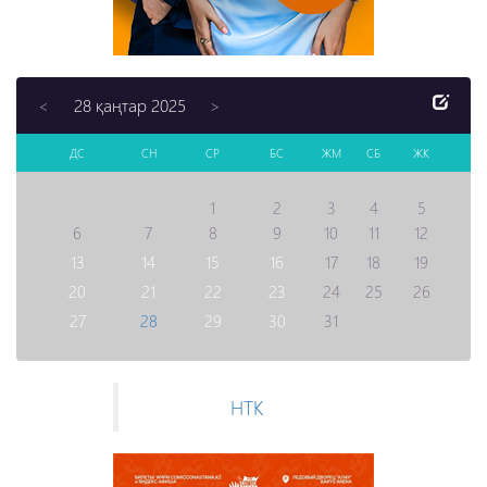
28 қаңтар 2025
<
>
ДС
СН
СР
БС
ЖМ
СБ
ЖК
1
2
3
4
5
6
7
8
9
10
11
12
13
14
15
16
17
18
19
20
21
22
23
24
25
26
27
28
29
30
31
НТК