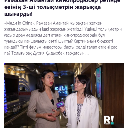
өзінің 3-ші толықметрін жарыққа
шығарды!
«Мәди in China». Рамазан Амантай жырақтан жеткен
жақындарымыздың ішкі жарасын жеткізді! Үшінші толықметрін
ғасыр драммедиясы деп атаған кинопродюсердің бұл
туындысы қаншалықты сәтті шықты? Картинаның бюджеті
қандай? Тіпті фильм инвесторы басты рөлді талап еткені рас
па? Толығырақ Дүрия Қыдырбек тарқатсын. ...