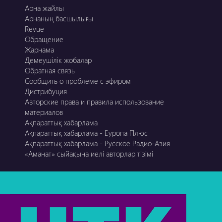
Арна жайлы
Арнаның басшылығы
Revue
Обращение
Жарнама
Демеушілік жобалар
Обратная связь
Сообщить о проблеме с эфиром
Дистрибуция
Авторские права и правила использование
материалов
Ақпараттық хабарлама
Ақпараттық хабарлама - Еуропа Плюс
Ақпараттық хабарлама - Русское Радио-Азия
«Аманат» сыйақына иелі авторлар тізімі