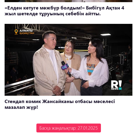
«Елден кетуге мәжбүр болдым!» Бибігүл Ақтан 4
жыл шетелде тұруының себебін айтты.
Стендап комик Жансайканы отбасы мәселесі
мазалап жүр!
Басқа жаңалықтар: 27.01.2025