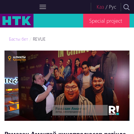
Каз
/
Рус
Special project
Басты бет
REVUE
Рамазан Амантай кинопродюсер ретінде