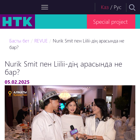
Каз
/
Рус
Special project
Басты бет
REVUE
Nurik Smit пен Liilii-дің арасында не
бар?
Nurik Smit пен Liilii-дің арасында не
бар?
05.02.2025