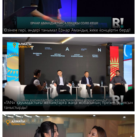
Өзінен гөрі, әндері танымал Ернар Амандық жеке концертін берді!
«TAN» қауымдастығы желаяқтарға жаңа жобасының презентациясын
таныстырды!