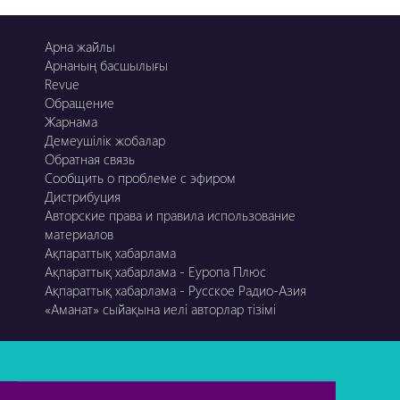
Арна жайлы
Арнаның басшылығы
Revue
Обращение
Жарнама
Демеушілік жобалар
Обратная связь
Сообщить о проблеме с эфиром
Дистрибуция
Авторские права и правила использование
материалов
Ақпараттық хабарлама
Ақпараттық хабарлама - Еуропа Плюс
Ақпараттық хабарлама - Русское Радио-Азия
«Аманат» сыйақына иелі авторлар тізімі