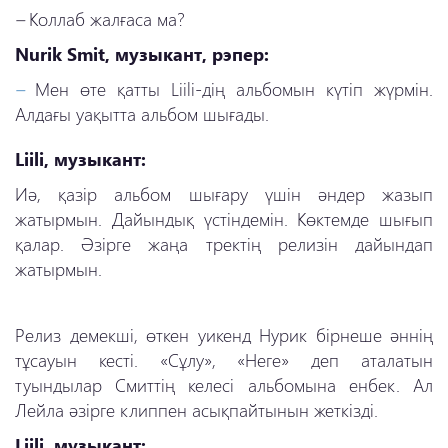
–
Коллаб жалғаса ма?
Nurik Smit, музыкант, рэпер:
–
Мен өте қатты Liili-дің альбомын күтіп жүрмін.
Алдағы уақытта альбом шығады.
Liili, музыкант:
Иә, қазір альбом шығару үшін әндер жазып
жатырмын. Дайындық үстіндемін. Көктемде шығып
қалар. Әзірге жаңа тректің релизін дайындап
жатырмын.
Релиз демекші, өткен уикенд Нурик бірнеше әннің
тұсауын кесті. «Сұлу», «Неге» деп аталатын
туындылар Смиттің келесі альбомына енбек. Ал
Лейла әзірге клиппен асықпайтынын жеткізді.
Liili, музыкант: