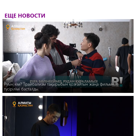
ЕЩЕ НОВОСТИ
Руың кім? Трайбализм тақырыбын қозғайтын жаңа фильмнің
түсірілімі басталды.