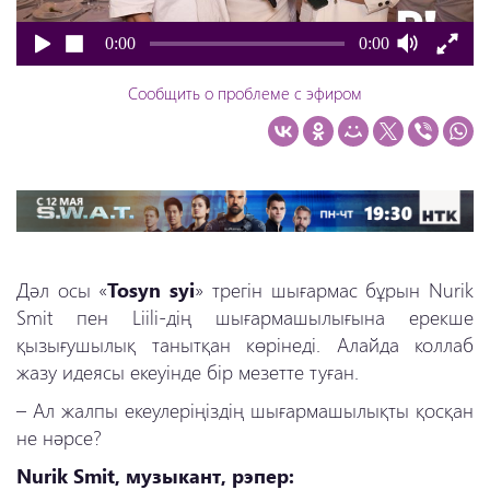
0:00
0:00
Сообщить о проблеме с эфиром
Дәл осы «
Tosyn syi
» трегін шығармас бұрын Nurik
Smit пен Liili-дің
шығармашылығына ерекше
қызығушылық танытқан көрінеді. Алайда коллаб
жазу идеясы
екеуінде бір мезетте туған.
– Ал жалпы екеулеріңіздің шығармашылықты қосқан
не нәрсе?
Nurik Smit, музыкант, рэпер: