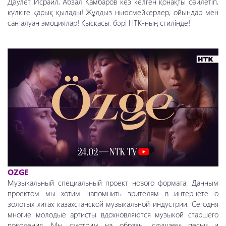
Дәулет Исраил, Абзал Қамбаров кез келген қонақты сөйлетіп,
күлкіге қарық қылады! Жұлдыз ньюсмейкерлер, ойындар мен
сан алуан эмоциялар! Қысқасы, бәрі НТК-ның стилінде!
OZGE
Музыкальный специальный проект нового формата. Данным
проектом мы хотим напомнить зрителям в интернете о
золотых хитах казахстанской музыкальной индустрии. Сегодня
многие молодые артисты вдохновляются музыкой старшего
поколения. Мы смотрим на образы, слушаем песни и