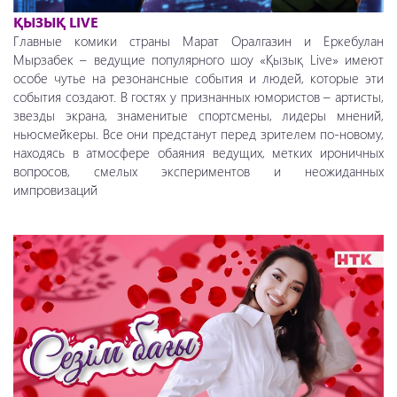
ҚЫЗЫҚ LIVE
Главные комики страны Марат Оралгазин и Еркебулан
Мырзабек – ведущие популярного шоу «Қызық Live» имеют
особе чутье на резонансные события и людей, которые эти
события создают. В гостях у признанных юмористов – артисты,
звезды экрана, знаменитые спортсмены, лидеры мнений,
ньюсмейкеры. Все они предстанут перед зрителем по-новому,
находясь в атмосфере обаяния ведущих, метких ироничных
вопросов, смелых экспериментов и неожиданных
импровизаций