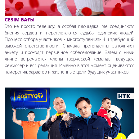
СЕЗІМ БАҒЫ
Это не просто телешоу, а особая площадка, где соединяютя
биения сердец и переплетаются судьбы одиноких людей.
Процесс отбора участников - многоступенчатый и требующий
высокой ответственности. Сначала претенденты заполняют
анкету и проходят первичное собеседование. Затем с ними
лично встречаются члены творческой команды: ведущая,
режиссёр и вся редакция. Именно в этот момент оцениваются
намерения, характер и жизненные цели будущих участников.