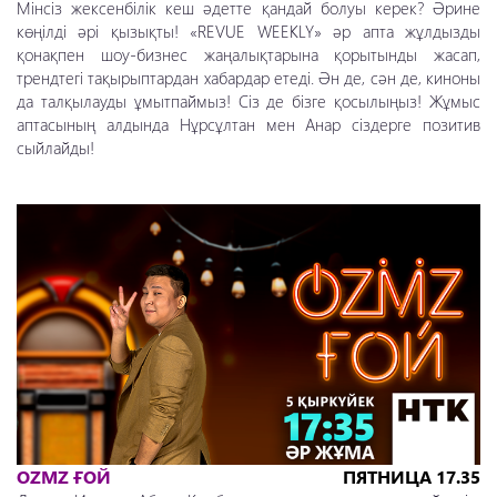
Мінсіз жексенбілік кеш әдетте қандай болуы керек? Әрине
көңілді әрі қызықты! «REVUE WEEKLY» әр апта жұлдызды
қонақпен шоу-бизнес жаңалықтарына қорытынды жасап,
трендтегі тақырыптардан хабардар етеді. Ән де, сән де, киноны
да талқылауды ұмытпаймыз! Сіз де бізге қосылыңыз! Жұмыс
аптасының алдында Нұрсұлтан мен Анар сіздерге позитив
сыйлайды!
OZMZ ҒОЙ
ПЯТНИЦА 17.35