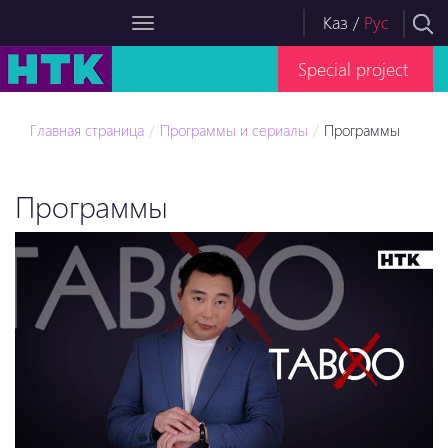
Каз
/
Рус
Special project
Главная страница
Программы и сериалы
Программы
Программы